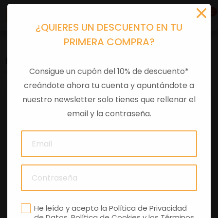
2
¿QUIERES UN DESCUENTO EN TU
PRIMERA COMPRA?
PIAGGIO
Consigue un cupón del 10% de descuento*
creándote ahora tu cuenta y apuntándote a
nuestro newsletter solo tienes que rellenar el
OFERTA
14%
OFERTA
16%
email y la contraseña.
NOVEDAD
NOVEDAD
PIAGGIO BEVERLY 400 25TH ANNIVERSARY
PIAGGIO BEVERLY 310 25TH ANNIVERSARY
He leído y acepto la
Política de Privacidad
Precio y promoción
Precio y promoción
de Datos
,
Política de Cookies
y los
Términos