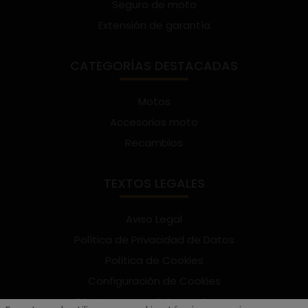
Seguro de moto
Extensión de garantía
CATEGORÍAS DESTACADAS
Motos
Accesorios moto
Recambios
TEXTOS LEGALES
Aviso Legal
Política de Privacidad de Datos
Política de Cookies
Configuración de Cookies
Términos y condiciones de uso