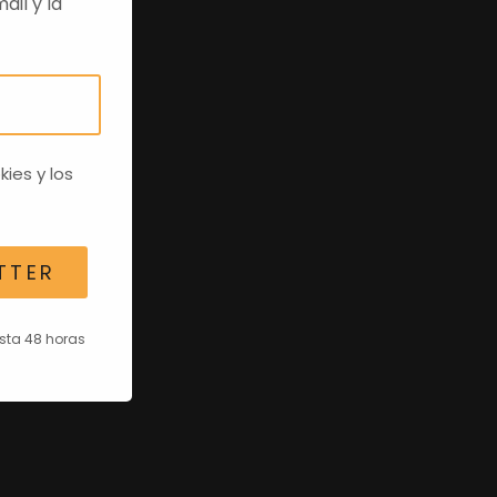
ail y la
kies
y los
TTER
asta 48 horas