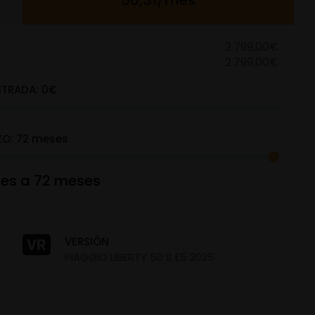
56,31/mes
2.799,00€
2.799,00€
NTRADA:
0
€
ZO:
72
meses
es a 72 meses
VERSIÓN
PIAGGIO LIBERTY 50 S E5 2025