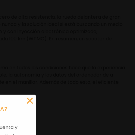
cero de alta resistencia, la rueda delantera de gran
nca y la solución ideal si está buscando un medio
re y con inyección electrónica optimizada,
 cada 100 km (WTMC). En resumen, un scooter de
ima en todas las condiciones hace que la experiencia
le, la autonomía y los datos del ordenador de a
 en el manillar. Además de todo esto, el eficiente
RA?
uenta y