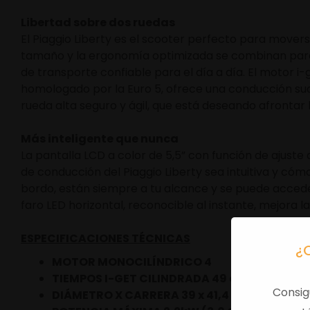
Libertad sobre dos ruedas
El Piaggio Liberty es el scooter perfecto para movers
tamaño y la ergonomía optimizada se combinan para 
de transporte confiable para el día a día. El motor i
homologado por la Euro 5, ofrece una conducción sua
rueda alta seguro y ágil, que está deseando afrontar 
Más inteligente que nunca
La pantalla LCD a color de 5,5” con función de ajust
de conducción del Piaggio Liberty sea intuitiva y có
bordo, están siempre a tu alcance y se puede acceder
faro LED horizontal, reconocible al instante, mejora la
ESPECIFICACIONES TÉCNICAS
¿
MOTOR MONOCILÍNDRICO 4
TIEMPOS I-GET CILINDRADA 49 cc
Consig
DIÁMETRO X CARRERA 39 x 41,4 mm