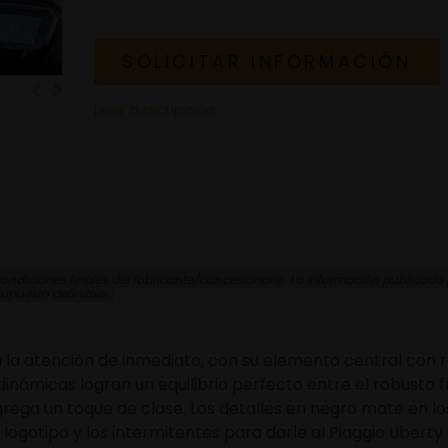
SOLICITAR INFORMACIÓN
Leer descripción
ndiciones finales del fabricante/concesionario. La información publicada pu
supuesto definitivo.
ama la atención de inmediato, con su elemento central con
 dinámicas logran un equilibrio perfecto entre el robusto 
grega un toque de clase. Los detalles en negro mate en lo
ogotipo y los intermitentes para darle al Piaggio Liberty