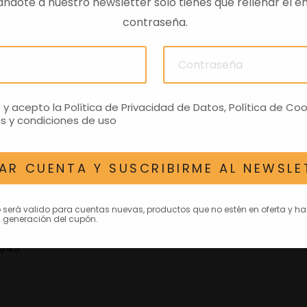
pm
ndote a nuestro newsletter solo tienes que rellenar el em
contraseña.
3 válvulas (2 admisión, 1 escape)
o y acepto la
Política de Privacidad de Datos
,
Política de Coo
ectrónica de combustible
s y condiciones de uso
seco
AR CUENTA Y SUSCRIBIRME AL NEWSLE
a
o será valido para cuentas nuevas, productos que no estén en oferta y h
mortiguador
 generación del cupón.
, 51J
 54J