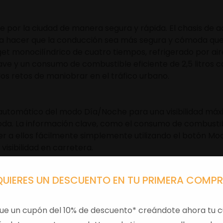
e por la ciudad de manera segura y rápida. El chasis de a
hacer que la conducción sea más segura y cómoda que nu
-get monocilíndrico de cuatro tiempos, refrigerado por ai
ve y un consumo de combustible eficiente de 2,5 litros
los retos de maniobrar en el tráfico urbano.
e automático del modo Día/Noche para una visibilidad máx
moda. La información clave, como el consumo de combustib
 a ellos fácilmente simplemente utilizando el botón Mode
 visibilidad en carretera.
QUIERES UN DESCUENTO EN TU PRIMERA COMP
ue un cupón del 10% de descuento* creándote ahora tu c