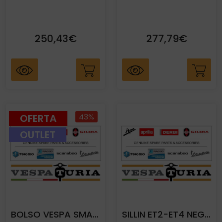
250,43€
277,79€
OFERTA
43%
OUTLET
BOLSO VESPA SMART AZUL DARK
SILLIN ET2-ET4 NEGRO