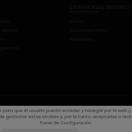
CATEGORÍAS DESTACA
asión
Motos
 Service
Accesorios moto
oto
Recambios
 garantía
s para que el usuario pueda acceder y navegar por la web y a
e gestionar estas cookies y, por lo tanto, aceptarlas o recha
Panel de Configuración.