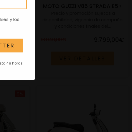
5 S E5+
MOTO GUZZI V85 STRADA E5+
jetos a
Precio y promoción sujetos a
kies
y los
 de campaña
disponibilidad, vigencia de campaña
del...
y condiciones finales del...
.599,00€
9.799,00€
13.040,00€
TTER
ES
VER DETALLES
asta 48 horas
9%