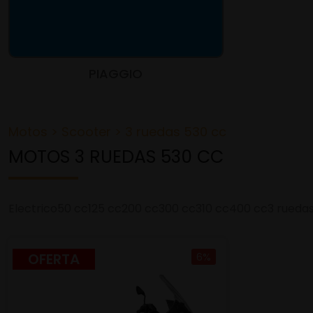
PIAGGIO
Motos
>
Scooter
>
3 ruedas 530 cc
MOTOS 3 RUEDAS 530 CC
Electrico
50 cc
125 cc
200 cc
300 cc
310 cc
400 cc
3 rueda
OFERTA
6%