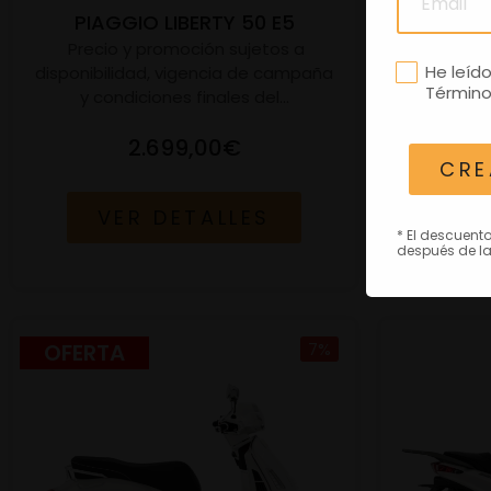
PIAGGIO LIBERTY 50 E5
Precio y promoción sujetos a
Precio
He leíd
disponibilidad, vigencia de campaña
disponibil
Término
y condiciones finales del...
y con
2.699,00€
16.350,00€
CRE
VER DETALLES
V
* El descuent
después de la
OFERTA
7%