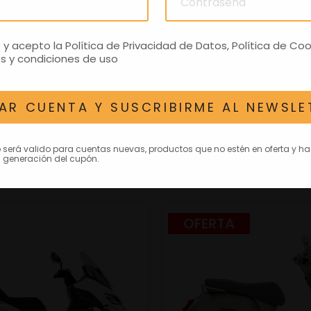
MOTO GUZZI V100 MANDELLO E5+
PIAGGIO MEDLEY 12
 y promoción sujetos a
Precio y promoción su
o y acepto la
Política de Privacidad de Datos
,
Política de Coo
idad, vigencia de campaña
disponibilidad, vigencia
s y condiciones de uso
diciones finales del...
y condiciones finales 
14.850,00€
3
4.099,00€
AR CUENTA Y SUSCRIBIRME AL NEWSLE
ER DETALLES
VER DETALL
o será valido para cuentas nuevas, productos que no estén en oferta y h
 generación del cupón.
OFERTA