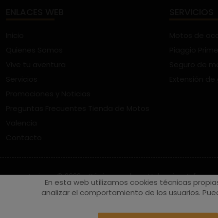
ENLACES WEB
SERVICIOS
Inicio
Motos de oc
Quienes Somos
Piaggio Prime
Vive tu aventura
Seguro de m
Servicios
Extensión de
Promociones y Noticias
Preguntas Frecuentes Tienda de Motos
Valencia
Contacto
vespaturia.es
© 2022 - Páginas web en Valencia -
Edina
En esta web utilizamos cookies técnicas propia
analizar el comportamiento de los usuarios. Pued