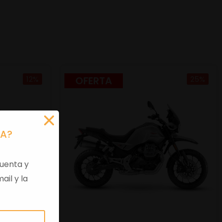
12%
OFERTA
25%
RA?
uenta y
ail y la