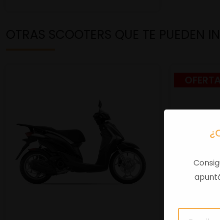
OTRAS SCOOTERS QUE TE PUEDEN I
OFERT
¿
Consig
apuntá