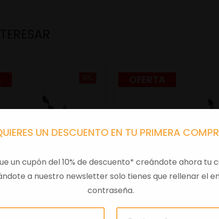
NTERESAR
A
9%
OFERTA
QUIERES UN DESCUENTO EN TU PRIMERA COMP
ue un cupón del 10% de descuento* creándote ahora tu c
ndote a nuestro newsletter solo tienes que rellenar el em
contraseña.