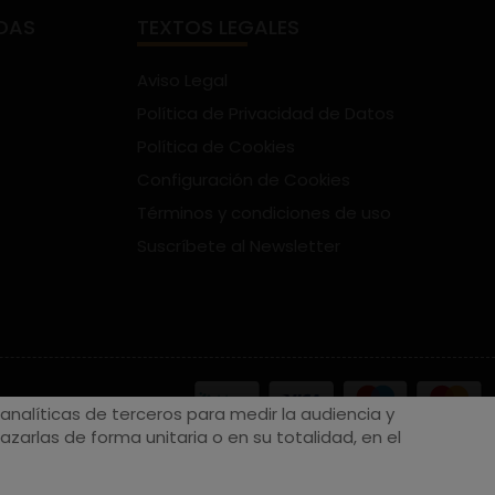
DAS
TEXTOS LEGALES
Aviso Legal
Política de Privacidad de Datos
Política de Cookies
Configuración de Cookies
Términos y condiciones de uso
Suscríbete al Newsletter
nalíticas de terceros para medir la audiencia y
zarlas de forma unitaria o en su totalidad, en el