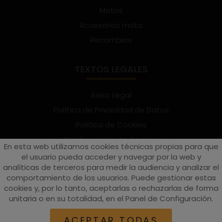
Motos
Accesorios moto
Recambios
TEXTOS LEGALES
Aviso Legal
Política de Privacidad de Datos
Política de Cookies
Configuración de Cookies
En esta web utilizamos cookies técnicas propias para que
Términos y condiciones de uso
el usuario pueda acceder y navegar por la web y
analíticas de terceros para medir la audiencia y analizar el
Suscríbete al Newsletter
comportamiento de los usuarios. Puede gestionar estas
cookies y, por lo tanto, aceptarlas o rechazarlas de forma
unitaria o en su totalidad, en el Panel de Configuración.
vespaturia.es
© 2022 - Páginas web en Valencia -
Edina
ACEPTAR TODAS