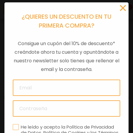
0
¿QUIERES UN DESCUENTO EN TU
PRIMERA COMPRA?
Motos
>
Scooter
>
300 cc
Consigue un cupón del 10% de descuento*
SCOOTER 300 CC
creándote ahora tu cuenta y apuntándote a
nuestro newsletter solo tienes que rellenar el
email y la contraseña.
FILTRAR
Electrico
50 cc
125 cc
200 cc
300 cc
310 cc
400 cc
3 rueda
He leído y acepto la
Política de Privacidad
de Datos
,
Política de Cookies
y los
Términos