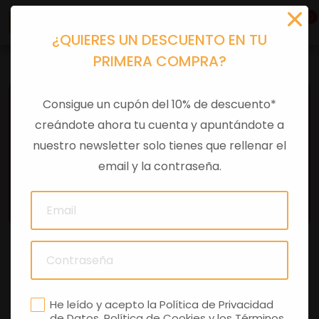
0
¿QUIERES UN DESCUENTO EN TU
PRIMERA COMPRA?
Consigue un cupón del 10% de descuento*
creándote ahora tu cuenta y apuntándote a
nuestro newsletter solo tienes que rellenar el
email y la contraseña.
APRILIA
APRILIA
Motos
>
Motocicleta
>
125 cc
He leído y acepto la
Política de Privacidad
de Datos
,
Política de Cookies
y los
Términos