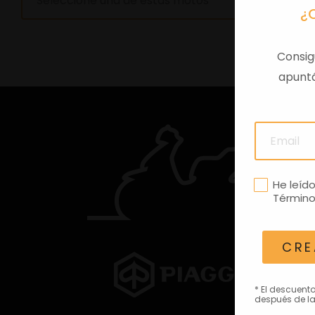
Seleccione una de estas motos
¿
Consig
apuntá
He leíd
Término
CRE
* El descuent
después de la