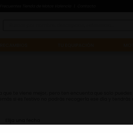
Frecuentes Tienda de Motos Valencia
Contacto
RECAMBIOS
TU EQUIPACIÓN
MOT
 día que te viene mejor, pero ten encuenta que solo puede
ás si es festivo no podrás recogerla ese día y tendrás que
Elija una fecha