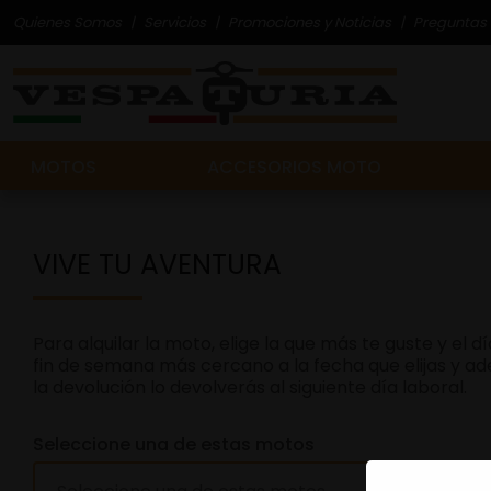
Quienes Somos
Servicios
Promociones y Noticias
Preguntas 
MOTOS
ACCESORIOS MOTO
VIVE TU AVENTURA
Para alquilar la moto, elige la que más te guste y el
fin de semana más cercano a la fecha que elijas y adem
la devolución lo devolverás al siguiente día laboral.
Seleccione una de estas motos