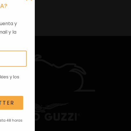
RA?
uenta y
ail y la
kies
y los
TTER
asta 48 horas