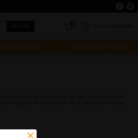
0
BUSCAR
ACCESO
REGISTRO
OS DE OCASIÓN
PROMOCIONES PIAGGIO
s tenerla los fines de semana, así que buscaremos el
 recogerla el día anterior. Si el festivo es el día de