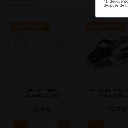
* El descuent
después de la
NOVEDAD
NOVEDAD
DEFLECTORES
PORTAMALETAS 
PARABRISAS V85+
TRASERO GUZZ
29,61€
132,81€