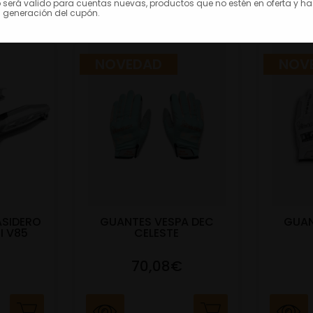
o será valido para cuentas nuevas, productos que no estén en oferta y h
 generación del cupón.
NOVEDAD
NOV
ASIDERO
GUANTES VESPA DEC
GUAN
I V85
CELESTE
70,08€