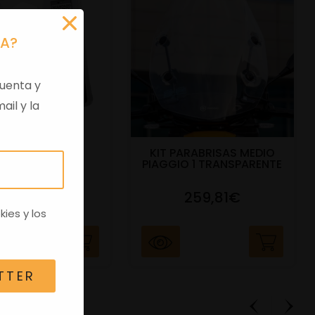
RA?
uenta y
ail y la
IRROBO DISCO
KIT PARABRISAS MEDIO
PIAGGIO
PIAGGIO 1 TRANSPARENTE
25,60€
259,81€
kies
y los
TTER