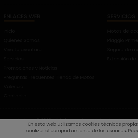
ENLACES WEB
SERVICIOS
Inicio
Motos de oc
Quienes Somos
Piaggio Prime
Vive tu aventura
Seguro de m
Servicios
Extensión de
Promociones y Noticias
Preguntas Frecuentes Tienda de Motos
Valencia
Contacto
vespaturia.es
© 2022 - Páginas web en Valencia -
Edina
En esta web utilizamos cookies técnicas propia
analizar el comportamiento de los usuarios. Pued