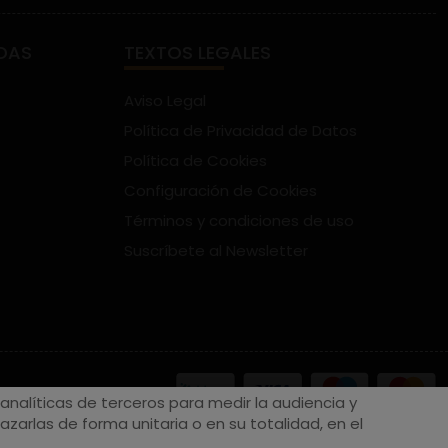
DAS
TEXTOS LEGALES
Aviso Legal
Política de Privacidad de Datos
Política de Cookies
Configuración de Cookies
Términos y condiciones de uso
Suscríbete al Newsletter
nalíticas de terceros para medir la audiencia y
zarlas de forma unitaria o en su totalidad, en el