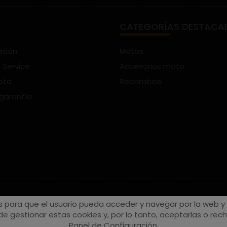
CATEGORÍAS DESTACA
asión
Motos
 Service
Accesorios moto
oto
Recambios
 garantía
s para que el usuario pueda acceder y navegar por la web y a
e gestionar estas cookies y, por lo tanto, aceptarlas o recha
Panel de Configuración.