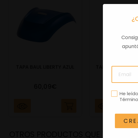
¿
Consig
apuntá
TAPA BAUL LIBERTY AZUL
TAPA BAUL 31 LTS
50 NEGRO 
60,09€
60,09€
He leíd
Término
CRE
OTROS PRODUCTOS QUE TE PODRÍ