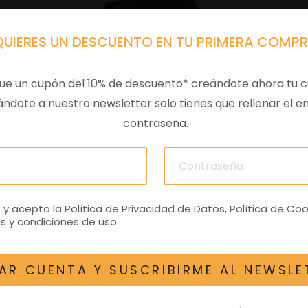
QUIERES UN DESCUENTO EN TU PRIMERA COMP
ue un cupón del 10% de descuento* creándote ahora tu c
ndote a nuestro newsletter solo tienes que rellenar el em
contraseña.
 LIBERTY
MANOPLAS-PIAGGIO
ANT
ND
68,09€
o y acepto la
Política de Privacidad de Datos
,
Política de Coo
s y condiciones de uso
AR CUENTA Y SUSCRIBIRME AL NEWSLE
AN INTERESAR