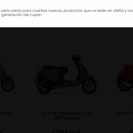
o será valido para cuentas nuevas, productos que no estén en oferta y h
 generación del cupón.
RA 50
VESPA PRIMAVERA 50
VESPA 
OFFICINA 8
0€
4.599,00€
4