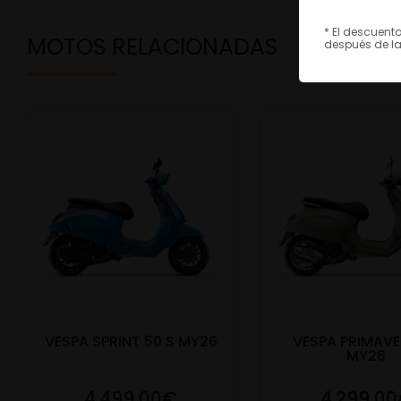
* El descuent
MOTOS RELACIONADAS
después de la
VESPA SPRINT 50 S MY26
VESPA PRIMAVE
MY26
4.499,00€
4.299,0