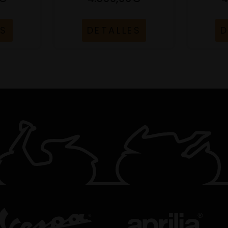
ES
DETALLES
D