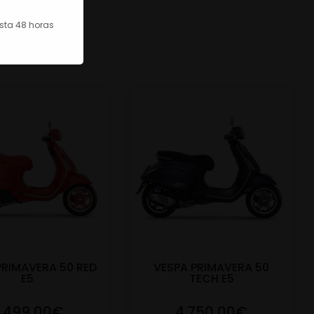
asta 48 horas
PRIMAVERA 50 RED
VESPA PRIMAVERA 50
E5
TECH E5
.499,00€
4.750,00€