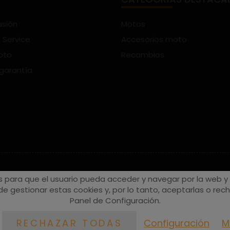
asión
Motos
 Service
Accesorios moto
oto
Recambios
 garantía
s para que el usuario pueda acceder y navegar por la web y a
e gestionar estas cookies y, por lo tanto, aceptarlas o recha
Panel de Configuración.
Configuración
M
RECHAZAR TODAS