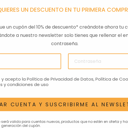
QUIERES UN DESCUENTO EN TU PRIMERA COMP
ue un cupón del 10% de descuento* creándote ahora tu c
ndote a nuestro newsletter solo tienes que rellenar el em
contraseña.
ULAS
SENSOR PRESION
LLAVE
ACEITEROMO
24,28€
o y acepto la
Política de Privacidad de Datos
,
Política de Coo
s y condiciones de uso
AR CUENTA Y SUSCRIBIRME AL NEWSLE
AN INTERESAR
o será valido para cuentas nuevas, productos que no estén en oferta y h
 generación del cupón.