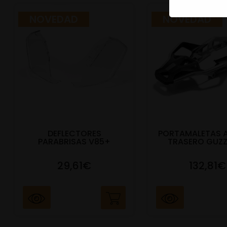
NOVEDAD
NOVEDAD
DEFLECTORES
PORTAMALETAS 
PARABRISAS V85+
TRASERO GUZZ
29,61€
132,81€