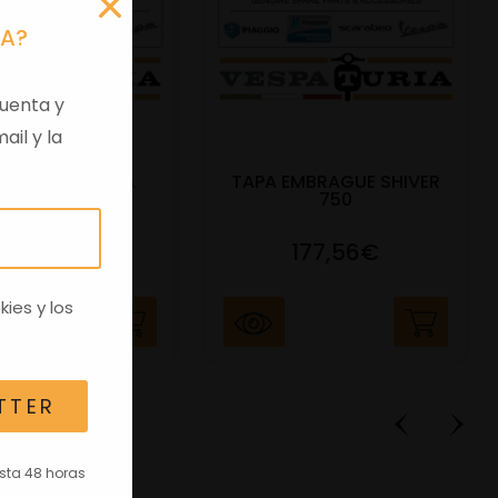
RA?
uenta y
ail y la
 VIRGEN APRILIA
TAPA EMBRAGUE SHIVER
C/TRANSPO
750
82,96€
177,56€
kies
y los
TTER
asta 48 horas