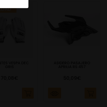
EDAD
TES VESPA DEC
ASIDERO PASAJERO
GRIS
APRILIA RS 457
70,08€
50,09€