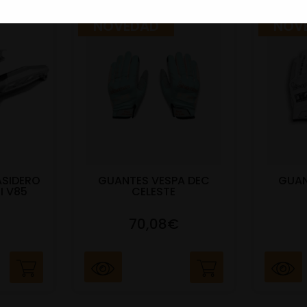
NOVEDAD
NOV
ASIDERO
GUANTES VESPA DEC
GUAN
I V85
CELESTE
70,08€