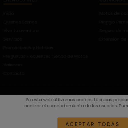
Inicio
Motos de oc
Quienes Somos
Piaggio Prime
Vive tu aventura
Seguro de m
Servicios
Extensión de
Promociones y Noticias
Preguntas Frecuentes Tienda de Motos
Valencia
Contacto
vespaturia.es
© 2022 - Páginas web en Valencia -
Edina
En esta web utilizamos cookies técnicas propia
analizar el comportamiento de los usuarios. Pued
ACEPTAR TODAS