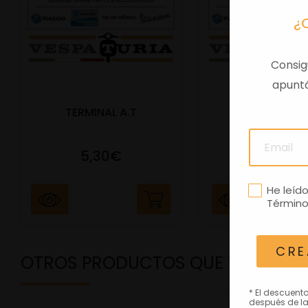
¿
Consig
apuntá
TERMINAL A.T
PORTAMATRIC
5,30€
41,47€
He leíd
Término
CRE
OTROS PRODUCTOS QUE TE PODRÍ
* El descuent
después de la