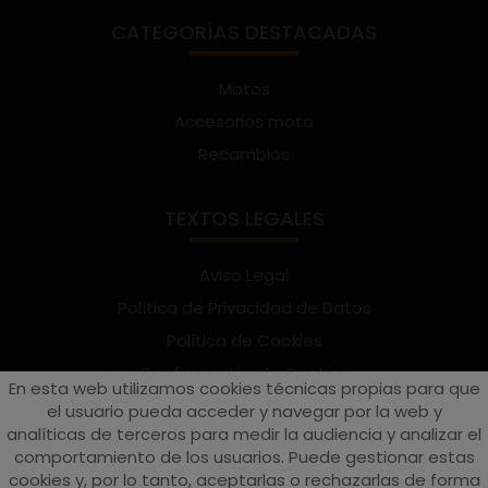
CATEGORÍAS DESTACADAS
Motos
Accesorios moto
Recambios
TEXTOS LEGALES
Aviso Legal
Política de Privacidad de Datos
Política de Cookies
Configuración de Cookies
En esta web utilizamos cookies técnicas propias para que
Términos y condiciones de uso
el usuario pueda acceder y navegar por la web y
analíticas de terceros para medir la audiencia y analizar el
Suscríbete al Newsletter
comportamiento de los usuarios. Puede gestionar estas
cookies y, por lo tanto, aceptarlas o rechazarlas de forma