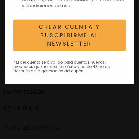
y condiciones de uso
CREAR CUENTA Y
SUSCRIBIRME AL
NEWSLETTER
* El descuento será valido para cuentas nuevas,
productos que no estén en oferta y hasta 48 horas
después de la generación del cupón.
Ref.
PAP8224228
DESCRIPCIÓN
TULIPA LUZ MATRICULA