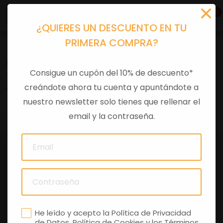
0
¿QUIERES UN DESCUENTO EN TU
PRIMERA COMPRA?
Recambios
>
Despieces
Consigue un cupón del 10% de descuento*
TULIPA LUZ MATRICULA
creándote ahora tu cuenta y apuntándote a
nuestro newsletter solo tienes que rellenar el
0 comentarios
email y la contraseña.
He leído y acepto la
Política de Privacidad
de Datos
,
Política de Cookies
y los
Términos