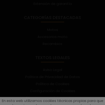
Extensión de garantía
CATEGORÍAS DESTACADAS
Motos
Accesorios moto
Recambios
TEXTOS LEGALES
Aviso Legal
Política de Privacidad de Datos
Política de Cookies
Configuración de Cookies
Términos y condiciones de uso
En esta web utilizamos cookies técnicas propias para que
Suscríbete al Newsletter