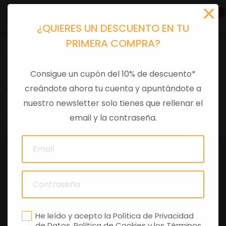
0
¿QUIERES UN DESCUENTO EN TU
PRIMERA COMPRA?
Recambios
>
Despieces
Consigue un cupón del 10% de descuento*
TUERCA AUTOBLO
creándote ahora tu cuenta y apuntándote a
nuestro newsletter solo tienes que rellenar el
0 comentarios
email y la contraseña.
He leído y acepto la
Política de Privacidad
de Datos
,
Política de Cookies
y los
Términos