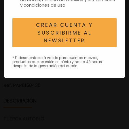
y condiciones de uso
CREAR CUENTA Y
SUSCRIBIRME AL
NEWSLETTER
* El descuento será valido para cuentas nuevas,
productos que no estén en oferta y hasta 48 horas
después de la generación del cupón.
Ref.
PAP8150436
DESCRIPCIÓN
TUERCA AUTOBLO