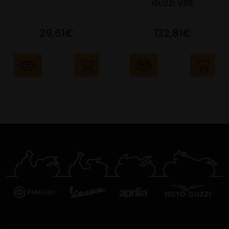
GUZZI V85
29,61€
132,81€