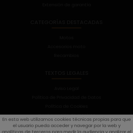
Extensión de garantía
CATEGORÍAS DESTACADAS
Motos
Accesorios moto
Recambios
TEXTOS LEGALES
Aviso Legal
Política de Privacidad de Datos
Política de Cookies
Configuración de Cookies
En esta web utilizamos cookies técnicas propias para que
Términos y condiciones de uso
el usuario pueda acceder y navegar por la web y
analíticas de terceros para medir la audiencia y analizar el
Suscríbete al Newsletter