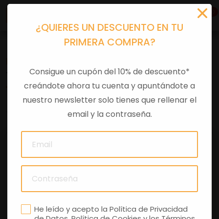
0
¿QUIERES UN DESCUENTO EN TU
PRIMERA COMPRA?
Recambios
>
Despieces
Consigue un cupón del 10% de descuento*
TUERCA
creándote ahora tu cuenta y apuntándote a
nuestro newsletter solo tienes que rellenar el
0 comentarios
email y la contraseña.
He leído y acepto la
Política de Privacidad
de Datos
,
Política de Cookies
y los
Términos