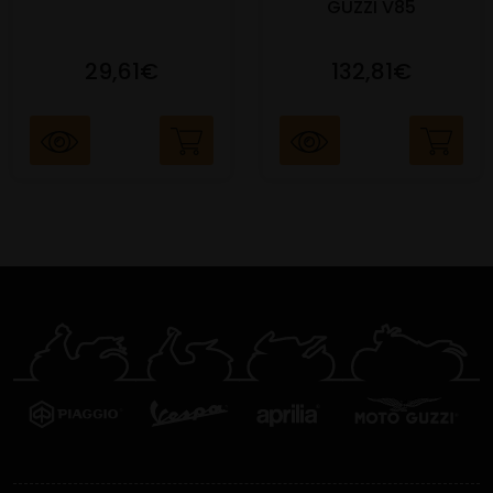
GUZZI V85
29,61€
132,81€