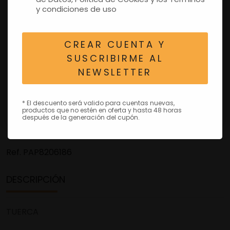
y condiciones de uso
CREAR CUENTA Y
SUSCRIBIRME AL
NEWSLETTER
* El descuento será valido para cuentas nuevas,
productos que no estén en oferta y hasta 48 horas
después de la generación del cupón.
Ref.
PAP8206186
DESCRIPCIÓN
TUERCA