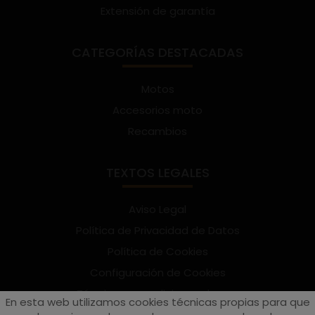
Extensión de garantía
CATEGORÍAS DESTACADAS
Motos
Accesorios moto
Recambios
TEXTOS LEGALES
Aviso Legal
Política de Privacidad de Datos
Política de Cookies
Configuración de Cookies
Términos y condiciones de uso
En esta web utilizamos cookies técnicas propias para que
Suscríbete al Newsletter