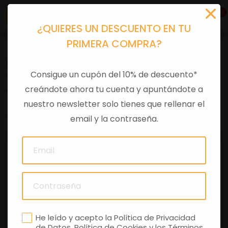
0
¿QUIERES UN DESCUENTO EN TU
PRIMERA COMPRA?
Recambios
>
Despieces
Consigue un cupón del 10% de descuento*
TUERCA
creándote ahora tu cuenta y apuntándote a
nuestro newsletter solo tienes que rellenar el
0 comentarios
email y la contraseña.
He leído y acepto la
Política de Privacidad
de Datos
,
Política de Cookies
y los
Términos