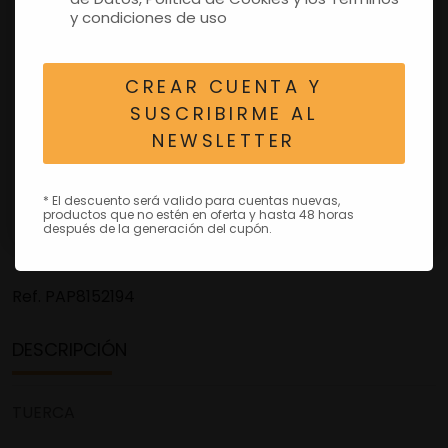
y condiciones de uso
CREAR CUENTA Y
SUSCRIBIRME AL
NEWSLETTER
* El descuento será valido para cuentas nuevas,
productos que no estén en oferta y hasta 48 horas
después de la generación del cupón.
Ref.
PAP8152194
DESCRIPCIÓN
TUERCA