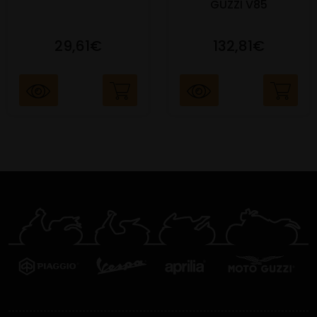
GUZZI V85
29,61€
132,81€