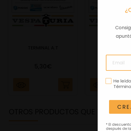
¿
Consig
apuntá
TERMINAL A.T
PORTAMATRIC
5,30€
41,47€
He leíd
Término
CRE
OTROS PRODUCTOS QUE TE PODRÍ
* El descuent
después de la