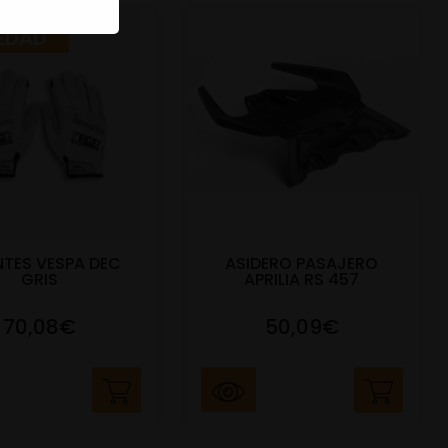
EDAD
TES VESPA DEC
ASIDERO PASAJERO
GRIS
APRILIA RS 457
70,08€
50,09€