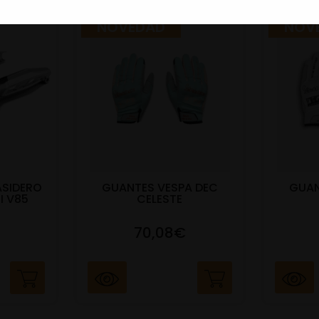
NOVEDAD
NOV
ASIDERO
GUANTES VESPA DEC
GUAN
I V85
CELESTE
70,08€