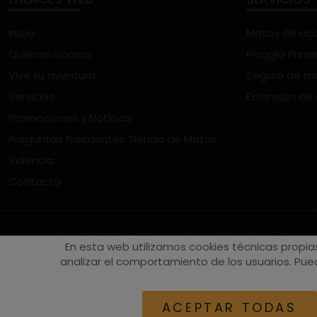
Inicio
Motos de oc
Quienes Somos
Piaggio Prime
Vive tu aventura
Seguro de m
Servicios
Extensión de
Promociones y Noticias
Preguntas Frecuentes Tienda de Motos
Valencia
Contacto
vespaturia.es
© 2022 - Páginas web en Valencia -
Edina
En esta web utilizamos cookies técnicas propia
analizar el comportamiento de los usuarios. Pued
ACEPTAR TODAS