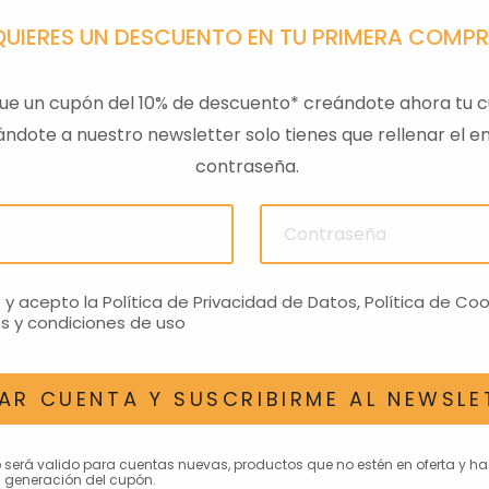
QUIERES UN DESCUENTO EN TU PRIMERA COMP
ue un cupón del 10% de descuento* creándote ahora tu c
ndote a nuestro newsletter solo tienes que rellenar el em
contraseña.
ULAS
SENSOR PRESION
LLAVE
ACEITEROMO
24,28€
o y acepto la
Política de Privacidad de Datos
,
Política de Coo
s y condiciones de uso
AR CUENTA Y SUSCRIBIRME AL NEWSLE
AN INTERESAR
o será valido para cuentas nuevas, productos que no estén en oferta y h
 generación del cupón.