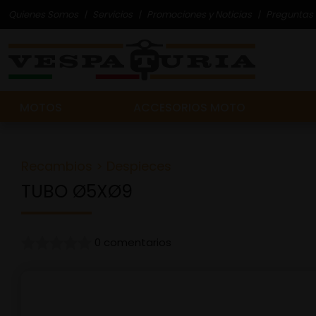
Quienes Somos
Servicios
Promociones y Noticias
Preguntas 
MOTOS
ACCESORIOS MOTO
Recambios
>
Despieces
TUBO Ø5XØ9
0 comentarios