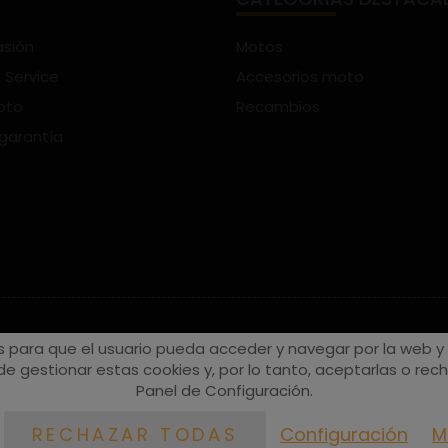
asión
Motos
 Service
Accesorios moto
oto
Recambios
 garantía
s para que el usuario pueda acceder y navegar por la web y a
e gestionar estas cookies y, por lo tanto, aceptarlas o recha
Panel de Configuración.
Configuración
M
RECHAZAR TODAS