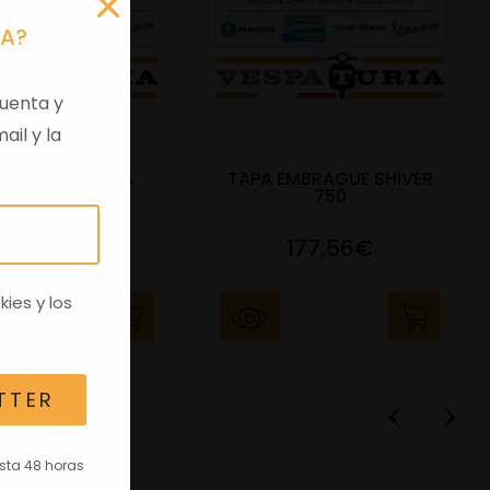
RA?
uenta y
ail y la
 VIRGEN APRILIA
TAPA EMBRAGUE SHIVER
C/TRANSPO
750
82,96€
177,56€
kies
y los
TTER
asta 48 horas