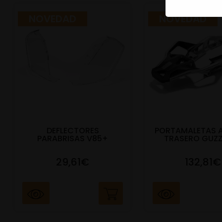
NOVEDAD
NOVEDAD
DEFLECTORES
PORTAMALETAS 
PARABRISAS V85+
TRASERO GUZZ
29,61€
132,81€