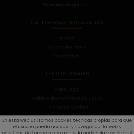
Extensión de garantía
CATEGORÍAS DESTACADAS
Motos
Accesorios moto
Recambios
TEXTOS LEGALES
Aviso Legal
Política de Privacidad de Datos
Política de Cookies
Configuración de Cookies
En esta web utilizamos cookies técnicas propias para que
Términos y condiciones de uso
el usuario pueda acceder y navegar por la web y
analíticas de terceros para medir la audiencia y analizar el
Suscríbete al Newsletter