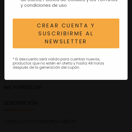
y condiciones de uso
CREAR CUENTA Y
SUSCRIBIRME AL
NEWSLETTER
* El descuento será valido para cuentas nuevas,
productos que no estén en oferta y hasta 48 horas
después de la generación del cupón.
Ref.
PAP8152246
DESCRIPCIÓN
TORNILLO CON REBORDE M6X16