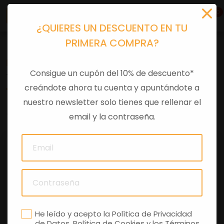
0
¿QUIERES UN DESCUENTO EN TU
PRIMERA COMPRA?
Recambios
>
Despieces
Consigue un cupón del 10% de descuento*
TORNILLO CON REBORDE M6X16
creándote ahora tu cuenta y apuntándote a
nuestro newsletter solo tienes que rellenar el
0 comentarios
email y la contraseña.
He leído y acepto la
Política de Privacidad
de Datos
,
Política de Cookies
y los
Términos