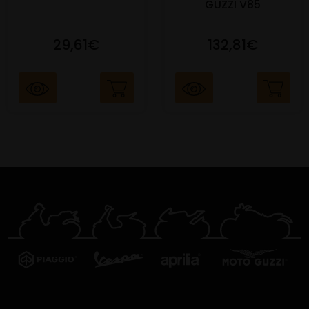
GUZZI V85
29,61€
132,81€