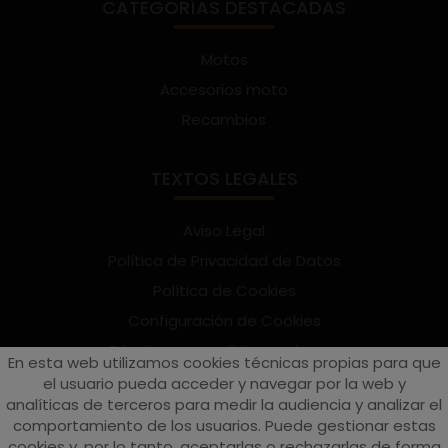
CATEGORÍAS DESTACADAS
Motos
Accesorios moto
Recambios
TEXTOS LEGALES
Aviso Legal
Política de Privacidad de Datos
Política de Cookies
Configuración de Cookies
Términos y condiciones de uso
En esta web utilizamos cookies técnicas propias para que
Suscríbete al Newsletter
el usuario pueda acceder y navegar por la web y
analíticas de terceros para medir la audiencia y analizar el
comportamiento de los usuarios. Puede gestionar estas
cookies y, por lo tanto, aceptarlas o rechazarlas de forma