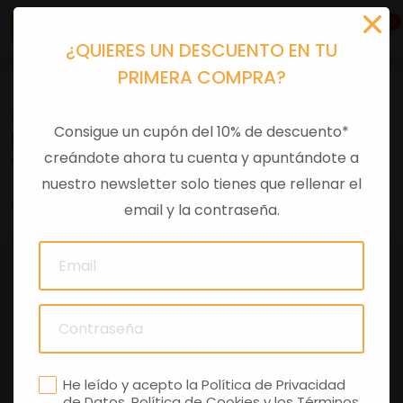
0
¿QUIERES UN DESCUENTO EN TU
PRIMERA COMPRA?
Accesorios moto
>
Otros
Consigue un cupón del 10% de descuento*
KIT TORNILLO MALETA LX
creándote ahora tu cuenta y apuntándote a
nuestro newsletter solo tienes que rellenar el
0 comentarios
email y la contraseña.
He leído y acepto la
Política de Privacidad
de Datos
,
Política de Cookies
y los
Términos