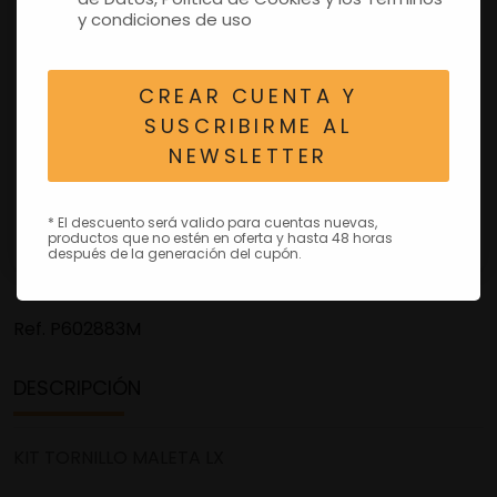
y condiciones de uso
CREAR CUENTA Y
SUSCRIBIRME AL
NEWSLETTER
* El descuento será valido para cuentas nuevas,
productos que no estén en oferta y hasta 48 horas
después de la generación del cupón.
Ref.
P602883M
DESCRIPCIÓN
KIT TORNILLO MALETA LX