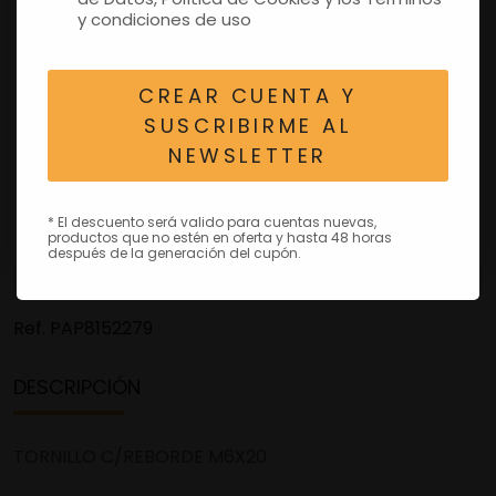
y condiciones de uso
CREAR CUENTA Y
SUSCRIBIRME AL
NEWSLETTER
* El descuento será valido para cuentas nuevas,
productos que no estén en oferta y hasta 48 horas
después de la generación del cupón.
Ref.
PAP8152279
DESCRIPCIÓN
TORNILLO C/REBORDE M6X20