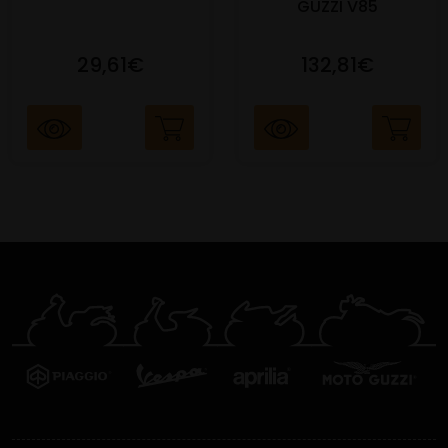
GUZZI V85
29,61€
132,81€