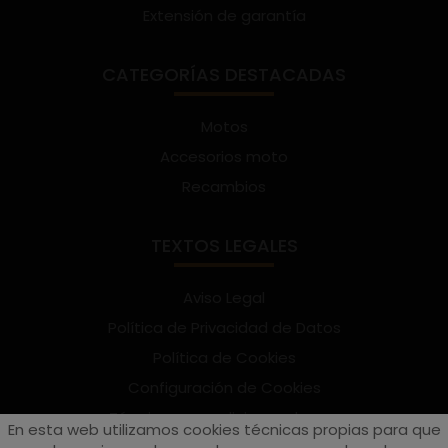
Extensión de garantía
CATEGORÍAS DESTACADAS
Motos
Accesorios moto
Recambios
TEXTOS LEGALES
Aviso Legal
Política de Privacidad de Datos
Política de Cookies
Configuración de Cookies
Términos y condiciones de uso
En esta web utilizamos cookies técnicas propias para que
Suscríbete al Newsletter