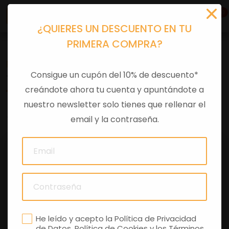
0
¿QUIERES UN DESCUENTO EN TU
PRIMERA COMPRA?
Recambios
>
Despieces
Consigue un cupón del 10% de descuento*
TORNILLO C/REBORDE M6X20
creándote ahora tu cuenta y apuntándote a
nuestro newsletter solo tienes que rellenar el
0 comentarios
email y la contraseña.
He leído y acepto la
Política de Privacidad
de Datos
,
Política de Cookies
y los
Términos