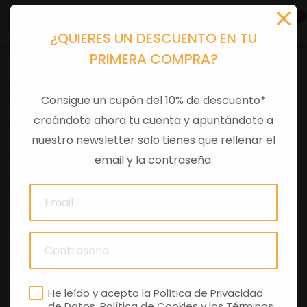
0
¿QUIERES UN DESCUENTO EN TU
PRIMERA COMPRA?
Recambios
>
Despieces
Consigue un cupón del 10% de descuento*
TORNILLO CABALLETE LAT.
creándote ahora tu cuenta y apuntándote a
nuestro newsletter solo tienes que rellenar el
0 comentarios
email y la contraseña.
He leído y acepto la
Política de Privacidad
de Datos
,
Política de Cookies
y los
Términos