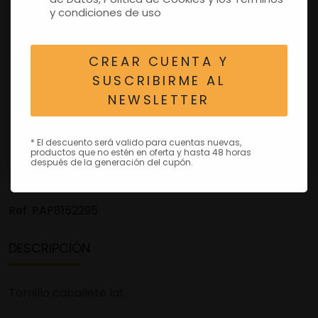
y condiciones de uso
CREAR CUENTA Y
SUSCRIBIRME AL
NEWSLETTER
* El descuento será valido para cuentas nuevas,
productos que no estén en oferta y hasta 48 horas
después de la generación del cupón.
Ref.
PAP8152295
DESCRIPCIÓN
Tornillo caballete lat.