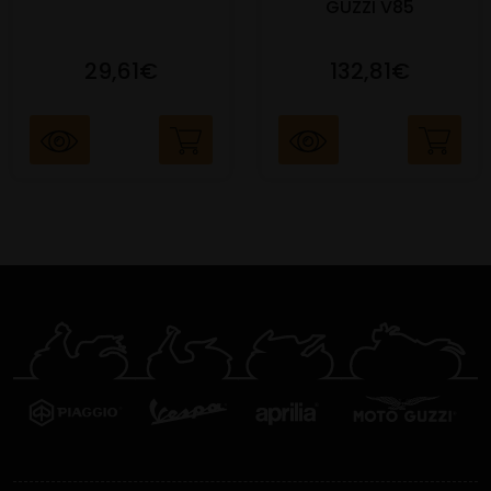
GUZZI V85
29,61€
132,81€