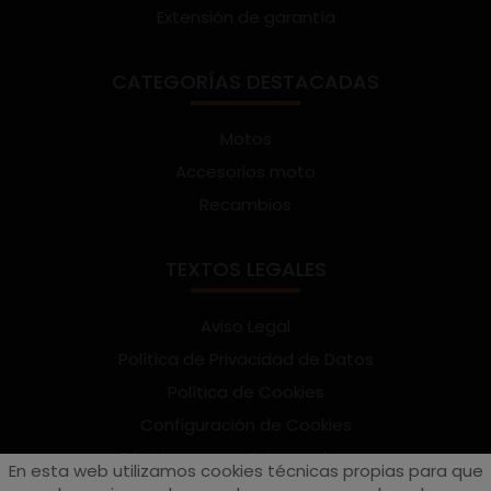
Extensión de garantía
CATEGORÍAS DESTACADAS
Motos
Accesorios moto
Recambios
TEXTOS LEGALES
Aviso Legal
Política de Privacidad de Datos
Política de Cookies
Configuración de Cookies
Términos y condiciones de uso
En esta web utilizamos cookies técnicas propias para que
Suscríbete al Newsletter