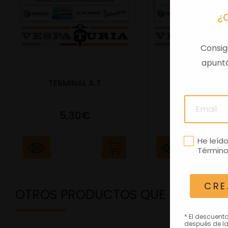
¿
Consig
apuntá
TERMINAL A.T
PORTAMATRIC
5,30€
41,47€
He leíd
Término
CRE
OTROS PRODUCTOS QUE TE PODRÍ
* El descuent
después de la