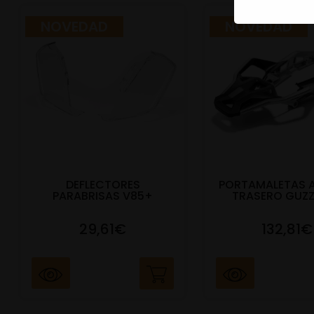
NOVEDAD
NOVEDAD
DEFLECTORES
PORTAMALETAS 
PARABRISAS V85+
TRASERO GUZZ
29,61€
132,81€