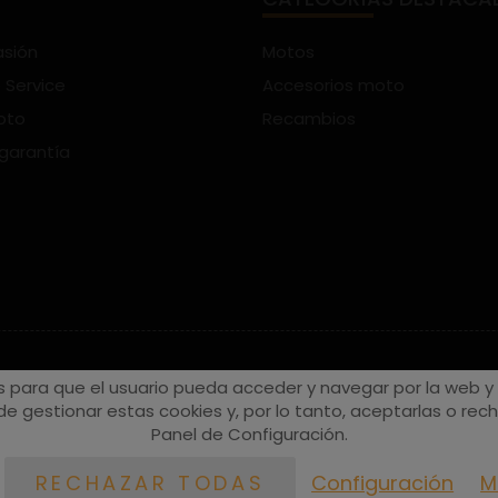
asión
Motos
 Service
Accesorios moto
oto
Recambios
 garantía
s para que el usuario pueda acceder y navegar por la web y a
e gestionar estas cookies y, por lo tanto, aceptarlas o recha
Panel de Configuración.
Configuración
M
RECHAZAR TODAS