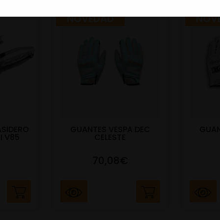
NOVEDAD
NOV
ASIDERO
GUANTES VESPA DEC
GUAN
I V85
CELESTE
70,08€