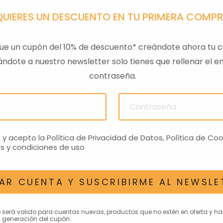
QUIERES UN DESCUENTO EN TU PRIMERA COMP
ue un cupón del 10% de descuento* creándote ahora tu c
ndote a nuestro newsletter solo tienes que rellenar el em
contraseña.
ULAS
SENSOR PRESION
LLAVE
ACEITEROMO
24,28€
o y acepto la
Política de Privacidad de Datos
,
Política de Coo
s y condiciones de uso
AR CUENTA Y SUSCRIBIRME AL NEWSLE
AN INTERESAR
o será valido para cuentas nuevas, productos que no estén en oferta y h
 generación del cupón.