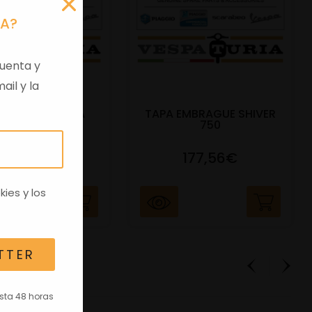
RA?
uenta y
ail y la
 VIRGEN APRILIA
TAPA EMBRAGUE SHIVER
C/TRANSPO
750
82,96€
177,56€
kies
y los
TTER
asta 48 horas