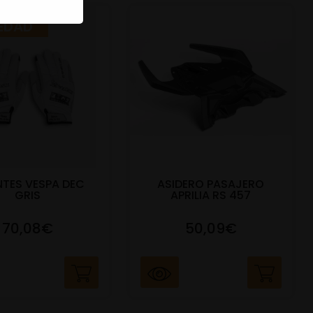
EDAD
TES VESPA DEC
ASIDERO PASAJERO
GRIS
APRILIA RS 457
70,08€
50,09€