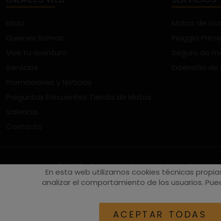
Inicio
Motos de oc
Quienes Somos
Piaggio Prime
Vive tu aventura
Seguro de m
Servicios
Extensión de
Promociones y Noticias
Preguntas Frecuentes Tienda de Motos
Valencia
Contacto
vespaturia.es
© 2022 - Páginas web en Valencia -
Edina
En esta web utilizamos cookies técnicas propia
analizar el comportamiento de los usuarios. Pued
ACEPTAR TODAS