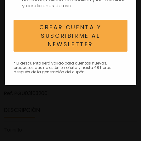
y condiciones de uso
CREAR CUENTA Y
SUSCRIBIRME AL
NEWSLETTER
* El descuento será valido para cuentas nuevas,
productos que no estén en oferta y hasta 48 horas
después de la generación del cupón.
Ref.
PGU03103200
DESCRIPCIÓN
Tornillo