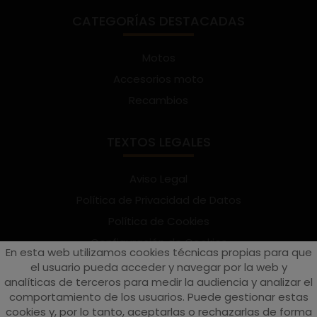
CATEGORÍAS DESTACADAS
Motos
Accesorios moto
Recambios
TEXTOS LEGALES
Aviso Legal
Política de Privacidad de Datos
Política de Cookies
Configuración de Cookies
En esta web utilizamos cookies técnicas propias para que
Términos y condiciones de uso
el usuario pueda acceder y navegar por la web y
analíticas de terceros para medir la audiencia y analizar el
Suscríbete al Newsletter
comportamiento de los usuarios. Puede gestionar estas
cookies y, por lo tanto, aceptarlas o rechazarlas de forma