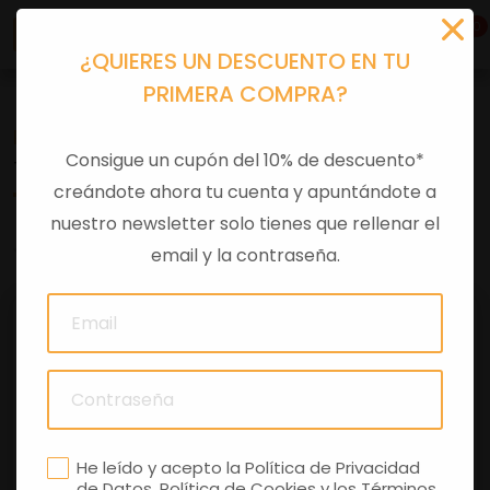
0
¿QUIERES UN DESCUENTO EN TU
PRIMERA COMPRA?
Recambios
>
Despieces
Consigue un cupón del 10% de descuento*
TORNILLO
creándote ahora tu cuenta y apuntándote a
nuestro newsletter solo tienes que rellenar el
0 comentarios
email y la contraseña.
He leído y acepto la
Política de Privacidad
de Datos
,
Política de Cookies
y los
Términos