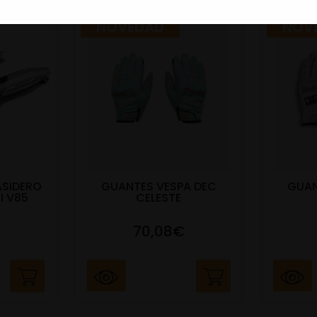
NOVEDAD
NOV
ASIDERO
GUANTES VESPA DEC
GUAN
I V85
CELESTE
70,08€