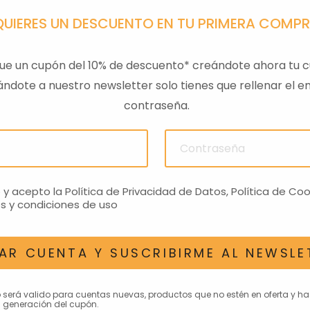
QUIERES UN DESCUENTO EN TU PRIMERA COMP
ue un cupón del 10% de descuento* creándote ahora tu c
ndote a nuestro newsletter solo tienes que rellenar el em
contraseña.
ULAS
SENSOR PRESION
LLAVE
ACEITEROMO
24,28€
o y acepto la
Política de Privacidad de Datos
,
Política de Coo
s y condiciones de uso
AR CUENTA Y SUSCRIBIRME AL NEWSLE
AN INTERESAR
o será valido para cuentas nuevas, productos que no estén en oferta y h
 generación del cupón.