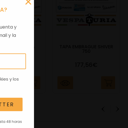
RA?
uenta y
ail y la
 VIRGEN APRILIA
TAPA EMBRAGUE SHIVER
C/TRANSPO
750
82,96€
177,56€
kies
y los
TTER
asta 48 horas