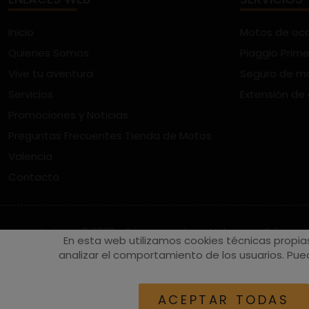
Inicio
Motos de oc
Quienes Somos
Piaggio Prime
Vive tu aventura
Seguro de m
Servicios
Extensión de
Promociones y Noticias
Preguntas Frecuentes Tienda de Motos
Valencia
Contacto
vespaturia.es
© 2022 - Páginas web en Valencia -
Edina
En esta web utilizamos cookies técnicas propia
analizar el comportamiento de los usuarios. Pued
ACEPTAR TODAS