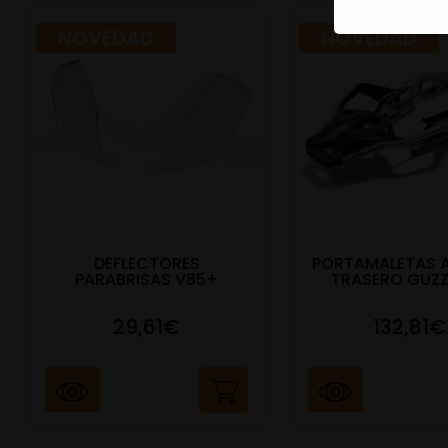
NOVEDAD
NOVEDAD
DEFLECTORES
PORTAMALETAS 
PARABRISAS V85+
TRASERO GUZZ
29,61€
132,81€