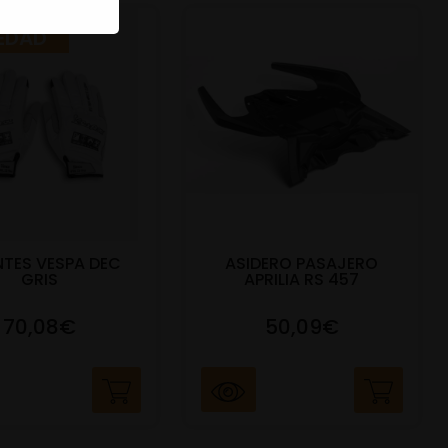
EDAD
TES VESPA DEC
ASIDERO PASAJERO
GRIS
APRILIA RS 457
70,08€
50,09€