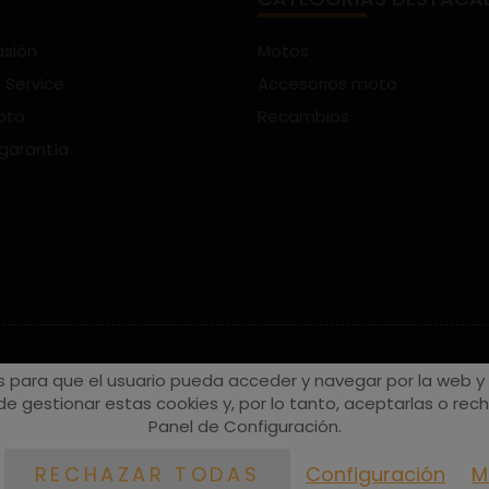
asión
Motos
 Service
Accesorios moto
oto
Recambios
 garantía
s para que el usuario pueda acceder y navegar por la web y a
e gestionar estas cookies y, por lo tanto, aceptarlas o recha
Panel de Configuración.
Configuración
M
RECHAZAR TODAS