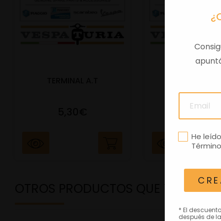
¿
Consig
apuntá
TERMINAL A.T
PORTAMATRIC
5,30€
41,47€
He leíd
Término
CRE
OTROS PRODUCTOS QUE TE PODRÍ
* El descuent
después de la