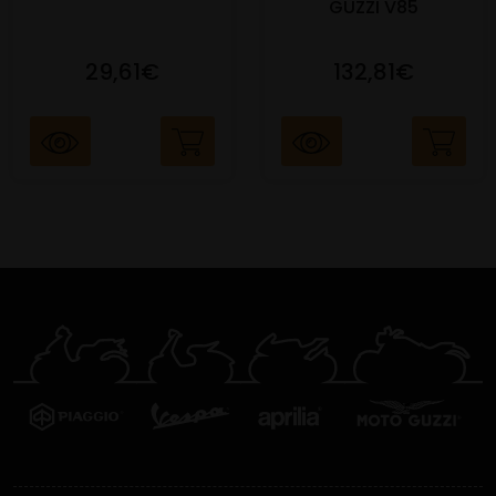
GUZZI V85
29,61€
132,81€