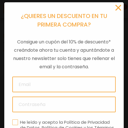
0
¿QUIERES UN DESCUENTO EN TU
PRIMERA COMPRA?
Recambios
>
Despieces
Consigue un cupón del 10% de descuento*
TIJA INFERIOR
creándote ahora tu cuenta y apuntándote a
nuestro newsletter solo tienes que rellenar el
0 comentarios
email y la contraseña.
He leído y acepto la
Política de Privacidad
de Datos
,
Política de Cookies
y los
Términos