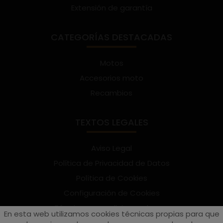
Extensión de garantía
CATEGORÍAS DESTACADAS
Motos
Accesorios moto
Recambios
TEXTOS LEGALES
Aviso Legal
Política de Privacidad de Datos
Política de Cookies
Configuración de Cookies
Términos y condiciones de uso
En esta web utilizamos cookies técnicas propias para que
Suscríbete al Newsletter