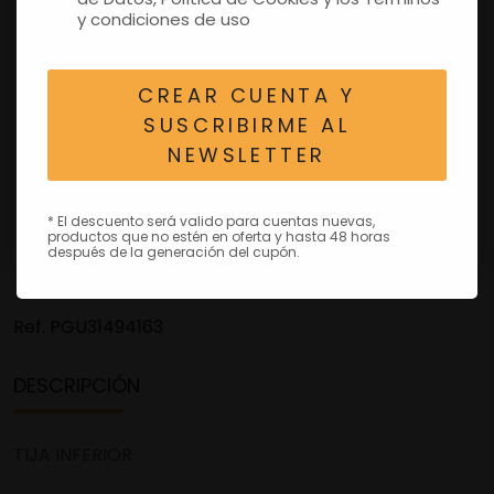
y condiciones de uso
CREAR CUENTA Y
SUSCRIBIRME AL
NEWSLETTER
* El descuento será valido para cuentas nuevas,
productos que no estén en oferta y hasta 48 horas
después de la generación del cupón.
Ref.
PGU31494163
DESCRIPCIÓN
TIJA INFERIOR