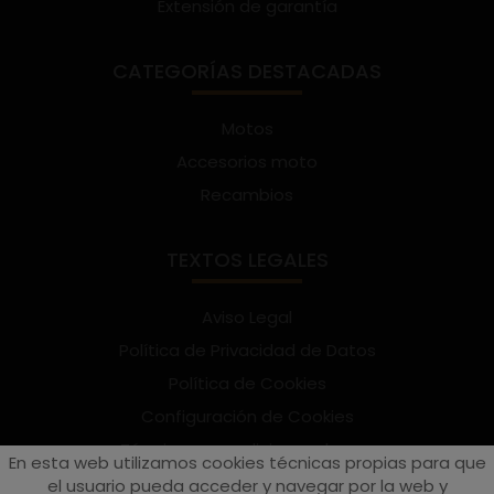
Extensión de garantía
CATEGORÍAS DESTACADAS
Motos
Accesorios moto
Recambios
TEXTOS LEGALES
Aviso Legal
Política de Privacidad de Datos
Política de Cookies
Configuración de Cookies
Términos y condiciones de uso
En esta web utilizamos cookies técnicas propias para que
Suscríbete al Newsletter
el usuario pueda acceder y navegar por la web y