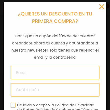
1
¿QUIERES UN DESCUENTO EN TU
PRIMERA COMPRA?
Accesorios moto
>
Original
Consigue un cupón del 10% de descuento*
KIT TERMINAL SILLIN PILOTO APRILIA 660
creándote ahora tu cuenta y apuntándote a
nuestro newsletter solo tienes que rellenar el
email y la contraseña.
0 comentarios
He leído y acepto la
Política de Privacidad
de Datos
,
Política de Cookies
y los
Términos