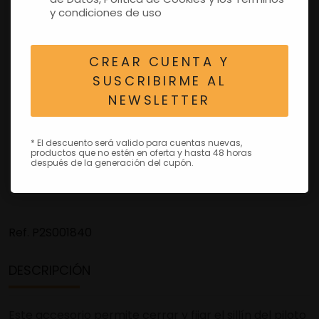
y condiciones de uso
CREAR CUENTA Y
SUSCRIBIRME AL
NEWSLETTER
* El descuento será valido para cuentas nuevas,
productos que no estén en oferta y hasta 48 horas
después de la generación del cupón.
Ref.
P2S001840
DESCRIPCIÓN
Este accesorio permite cerrar y fijar el sillín del piloto