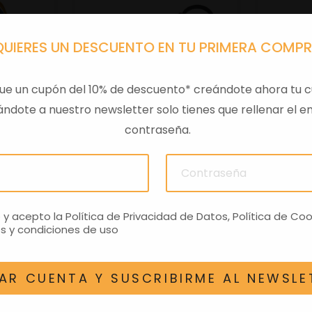
QUIERES UN DESCUENTO EN TU PRIMERA COMP
ue un cupón del 10% de descuento* creándote ahora tu c
ndote a nuestro newsletter solo tienes que rellenar el em
contraseña.
ESPA
LLAVERO VESPA OFFICINA
LLAV
8
8
6,24€
o y acepto la
Política de Privacidad de Datos
,
Política de Coo
s y condiciones de uso
AR CUENTA Y SUSCRIBIRME AL NEWSLE