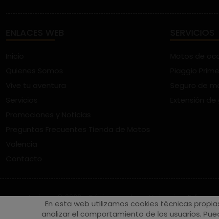
ENLACES WEB
SERVICIOS
Inicio
Motos de oc
Quienes Somos
Piaggio Prime
Vive tu aventura
Seguro de m
Servicios
Extensión de
Promociones y Noticias
Preguntas Frecuentes Tienda de Motos
Valencia
Contacto
vespaturia.es
© 2022 - Páginas web en Valencia -
Edina
En esta web utilizamos cookies técnicas propia
analizar el comportamiento de los usuarios. Pued