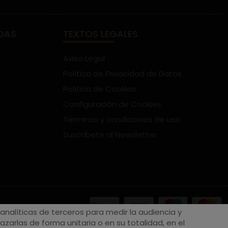
DAS
TEXTOS LEGALES
Aviso Legal
Política de Privacidad de Datos
Política de Cookies
Configuración de Cookies
Términos y condiciones de uso
Suscríbete al Newsletter
nalíticas de terceros para medir la audiencia y
zarlas de forma unitaria o en su totalidad, en el