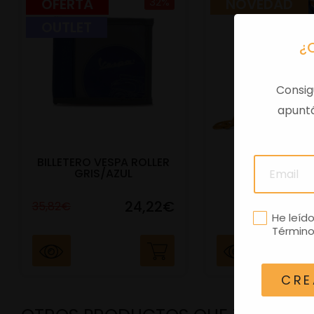
OFERTA
32%
NOVEDAD
OUTLET
¿
Consig
apuntá
BILLETERO VESPA ROLLER
BOLSA TELA V
GRIS/AZUL
OFFICINA 
24,22€
25,60€
35,82€
He leíd
Término
CRE