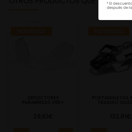
OTROS PRODUCTOS QUE TE PODRÍ
* El descuent
después de la
NOVEDAD
NOVEDAD
DEFLECTORES
PORTAMALETAS 
PARABRISAS V85+
TRASERO GUZZ
29,61€
132,81€