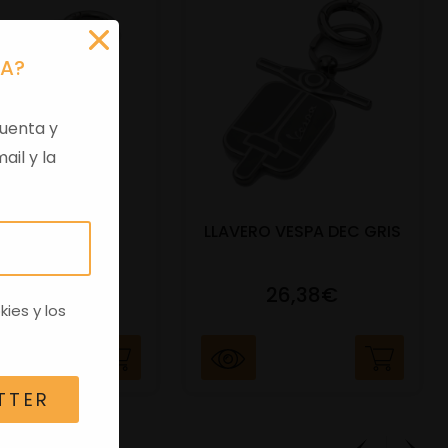
RA?
uenta y
ail y la
ERO VESPA DEC
LLAVERO VESPA DEC GRIS
VERDE
26,38€
26,38€
kies
y los
TTER