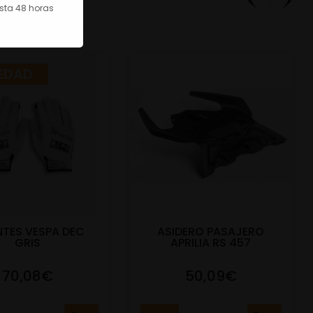
asta 48 horas
EDAD
TES VESPA DEC
ASIDERO PASAJERO
GRIS
APRILIA RS 457
70,08€
50,09€