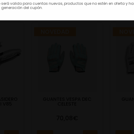
AN INTERESAR
o será valido para cuentas nuevas, productos que no estén en oferta y h
 generación del cupón.
NOVEDAD
NOV
ASIDERO
GUANTES VESPA DEC
GUAN
I V85
CELESTE
70,08€