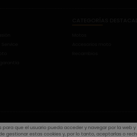
CATEGORÍAS DESTACA
asión
Motos
 Service
Accesorios moto
oto
Recambios
 garantía
s para que el usuario pueda acceder y navegar por la web y a
e gestionar estas cookies y, por lo tanto, aceptarlas o recha