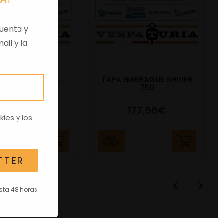
uenta y
ail y la
 VIRGEN APRILIA
TAPA EMBRAGUE SHIVER
C/TRANSPO
750
82,96€
177,56€
kies
y los
TTER
asta 48 horas