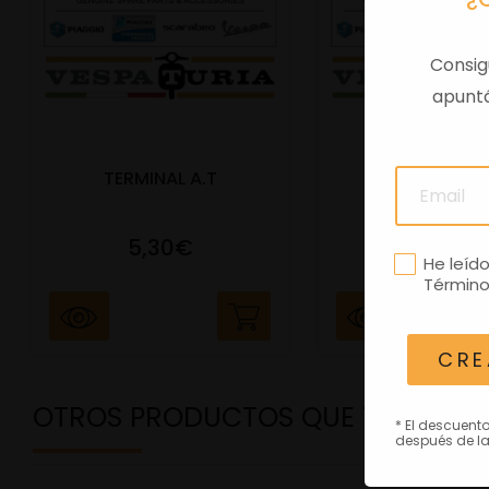
Consig
apuntá
TERMINAL A.T
PORTAMATRIC
5,30€
41,47€
He leíd
Término
CRE
OTROS PRODUCTOS QUE TE PODRÍ
* El descuent
después de la