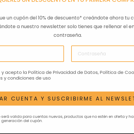
ue un cupón del 10% de descuento* creándote ahora tu c
ndote a nuestro newsletter solo tienes que rellenar el em
contraseña.
ULAS
SENSOR PRESION
LLAVE
ACEITEROMO
24,28€
o y acepto la
Política de Privacidad de Datos
,
Política de Coo
s y condiciones de uso
AR CUENTA Y SUSCRIBIRME AL NEWSLE
AN INTERESAR
o será valido para cuentas nuevas, productos que no estén en oferta y h
 generación del cupón.