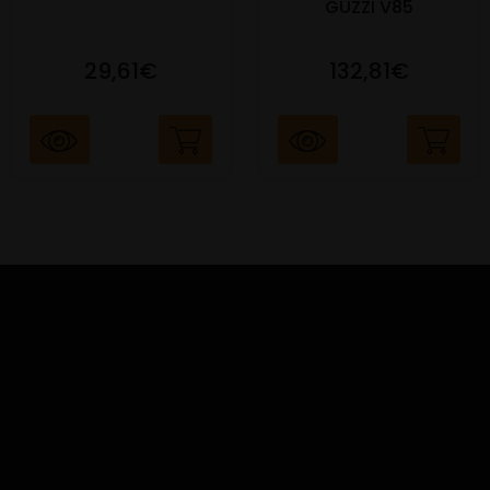
GUZZI V85
29,61€
132,81€