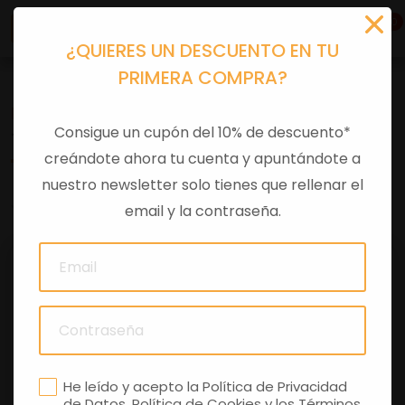
0
¿QUIERES UN DESCUENTO EN TU
PRIMERA COMPRA?
Recambios
>
Despieces
Consigue un cupón del 10% de descuento*
TAPON DEPOSITO ACEITE
creándote ahora tu cuenta y apuntándote a
nuestro newsletter solo tienes que rellenar el
0 comentarios
email y la contraseña.
He leído y acepto la
Política de Privacidad
de Datos
,
Política de Cookies
y los
Términos