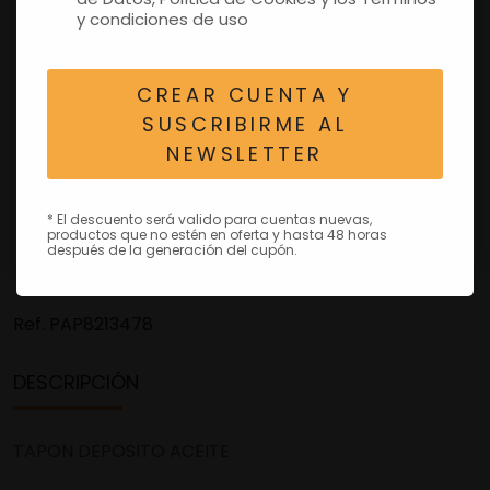
y condiciones de uso
CREAR CUENTA Y
SUSCRIBIRME AL
NEWSLETTER
* El descuento será valido para cuentas nuevas,
productos que no estén en oferta y hasta 48 horas
después de la generación del cupón.
Ref.
PAP8213478
DESCRIPCIÓN
TAPON DEPOSITO ACEITE