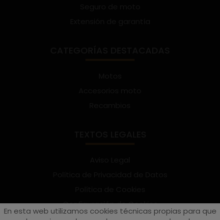
Seguro de moto
Extensión de garantía
CATEGORÍAS DESTACADAS
Motos
Accesorios moto
Recambios
TEXTOS LEGALES
Aviso Legal
Política de Privacidad de Datos
Política de Cookies
Configuración de Cookies
En esta web utilizamos cookies técnicas propias para que
Términos y condiciones de uso