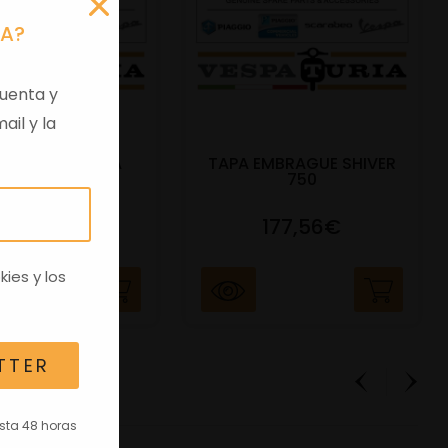
RA?
uenta y
ail y la
 VIRGEN APRILIA
TAPA EMBRAGUE SHIVER
C/TRANSPO
750
82,96€
177,56€
kies
y los
TTER
asta 48 horas