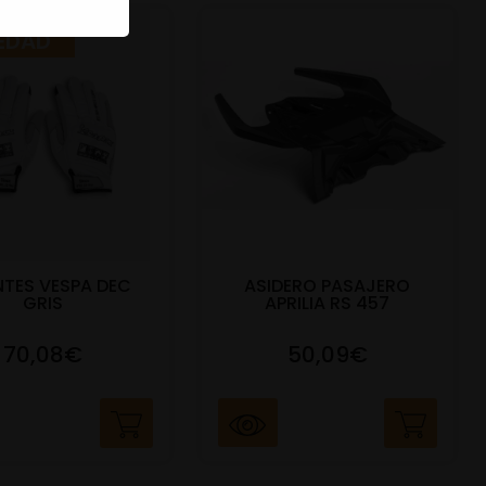
EDAD
TES VESPA DEC
ASIDERO PASAJERO
GRIS
APRILIA RS 457
70,08€
50,09€