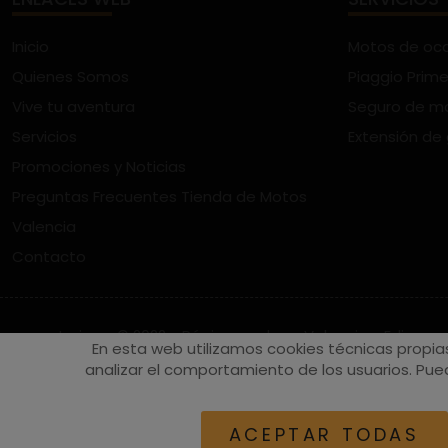
Inicio
Motos de oc
Quienes Somos
Piaggio Prime
Vive tu aventura
Seguro de m
Servicios
Extensión de
Promociones y Noticias
Preguntas Frecuentes Tienda de Motos
Valencia
Contacto
vespaturia.es
© 2022 - Páginas web en Valencia -
Edina
En esta web utilizamos cookies técnicas propia
analizar el comportamiento de los usuarios. Pued
ACEPTAR TODAS