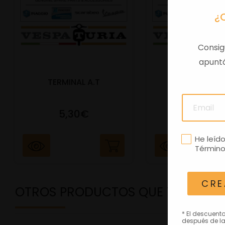
¿
Consig
apuntá
TERMINAL A.T
PORTAMATRIC
5,30€
41,47€
He leíd
Término
CRE
OTROS PRODUCTOS QUE TE PODRÍ
* El descuent
después de la