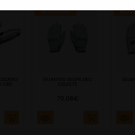
NOVEDAD
NOV
ASIDERO
GUANTES VESPA DEC
GUAN
I V85
CELESTE
70,08€