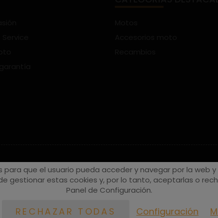
asión
Motos
 Service
Accesorios moto
oto
Recambios
 garantía
s para que el usuario pueda acceder y navegar por la web y a
e gestionar estas cookies y, por lo tanto, aceptarlas o recha
Panel de Configuración.
Configuración
M
RECHAZAR TODAS