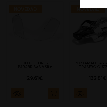
NOVEDAD
NOVEDAD
DEFLECTORES
PORTAMALETAS 
PARABRISAS V85+
TRASERO GUZZ
29,61€
132,81€