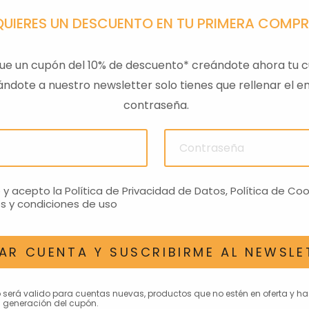
QUIERES UN DESCUENTO EN TU PRIMERA COMP
ue un cupón del 10% de descuento* creándote ahora tu c
ndote a nuestro newsletter solo tienes que rellenar el em
contraseña.
ULAS
SENSOR PRESION
LLAVE
ACEITEROMO
24,28€
o y acepto la
Política de Privacidad de Datos
,
Política de Coo
s y condiciones de uso
AR CUENTA Y SUSCRIBIRME AL NEWSLE
AN INTERESAR
o será valido para cuentas nuevas, productos que no estén en oferta y h
 generación del cupón.