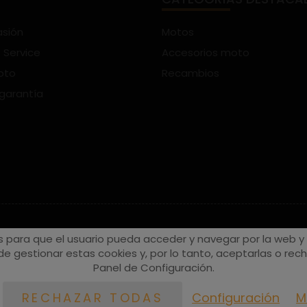
asión
Motos
 Service
Accesorios moto
oto
Recambios
 garantía
s para que el usuario pueda acceder y navegar por la web y a
e gestionar estas cookies y, por lo tanto, aceptarlas o recha
Panel de Configuración.
Configuración
M
RECHAZAR TODAS