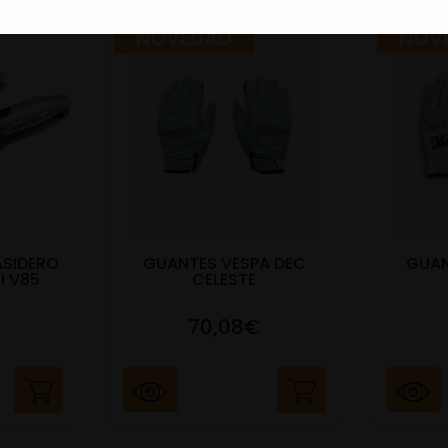
NOVEDAD
NOV
ASIDERO
GUANTES VESPA DEC
GUAN
I V85
CELESTE
70,08€