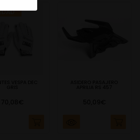
EDAD
TES VESPA DEC
ASIDERO PASAJERO
GRIS
APRILIA RS 457
70,08€
50,09€