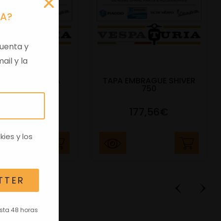
RA?
uenta y
ail y la
 VIRGEN APRILIA
TAPA EMBRAGUE SHIVER
C/TRANSPO
750
82,96€
177,56€
kies
y los
TTER
asta 48 horas