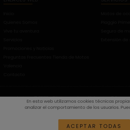
Inicio
Motos de oc
Quienes Somos
Piaggio Prime
Vive tu aventura
Seguro de m
Servicios
Extensión de
Promociones y Noticias
Preguntas Frecuentes Tienda de Motos
Valencia
Contacto
vespaturia.es
© 2022 - Páginas web en Valencia -
Edina
En esta web utilizamos cookies técnicas propia
analizar el comportamiento de los usuarios. Pued
ACEPTAR TODAS