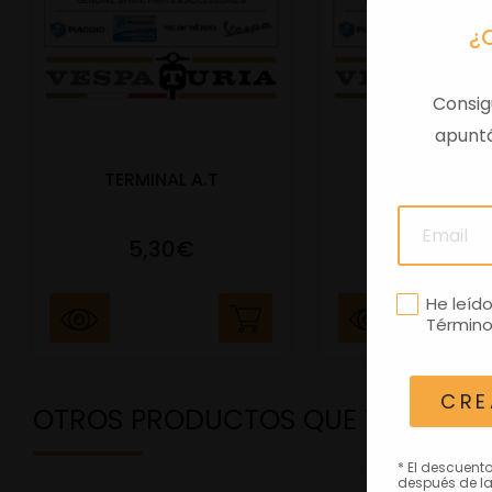
¿
Consig
apuntá
TERMINAL A.T
PORTAMATRIC
5,30€
41,47€
He leíd
Término
CRE
OTROS PRODUCTOS QUE TE PODRÍ
* El descuent
después de la