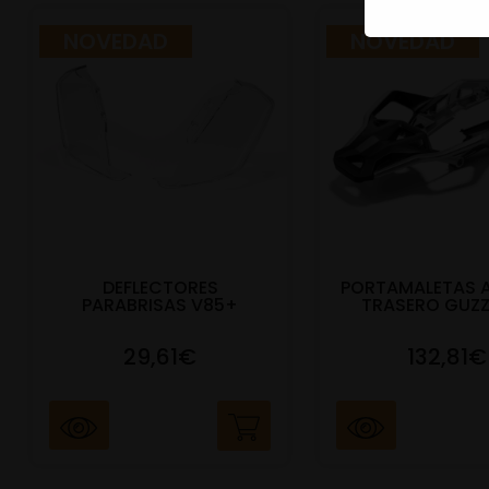
NOVEDAD
NOVEDAD
DEFLECTORES
PORTAMALETAS 
PARABRISAS V85+
TRASERO GUZZ
29,61€
132,81€