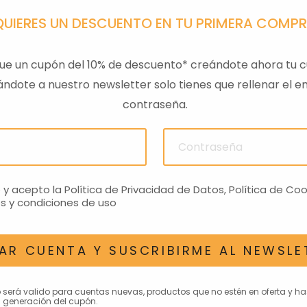
QUIERES UN DESCUENTO EN TU PRIMERA COMP
ue un cupón del 10% de descuento* creándote ahora tu c
ndote a nuestro newsletter solo tienes que rellenar el em
contraseña.
ULAS
SENSOR PRESION
LLAVE
ACEITEROMO
24,28€
o y acepto la
Política de Privacidad de Datos
,
Política de Coo
s y condiciones de uso
AR CUENTA Y SUSCRIBIRME AL NEWSLE
AN INTERESAR
o será valido para cuentas nuevas, productos que no estén en oferta y h
 generación del cupón.