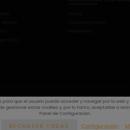
asión
Motos
 Service
Accesorios moto
oto
Recambios
 garantía
s para que el usuario pueda acceder y navegar por la web y a
e gestionar estas cookies y, por lo tanto, aceptarlas o recha
Panel de Configuración.
Configuración
M
RECHAZAR TODAS