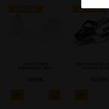
NOVEDAD
NOVEDAD
DEFLECTORES
PORTAMALETAS 
PARABRISAS V85+
TRASERO GUZZ
29,61€
132,81€