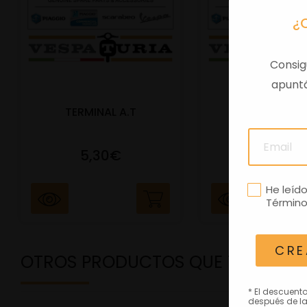
¿
Consig
apuntá
TERMINAL A.T
PORTAMATRIC
5,30€
41,47€
He leíd
Término
CRE
OTROS PRODUCTOS QUE TE PODRÍ
* El descuent
después de la