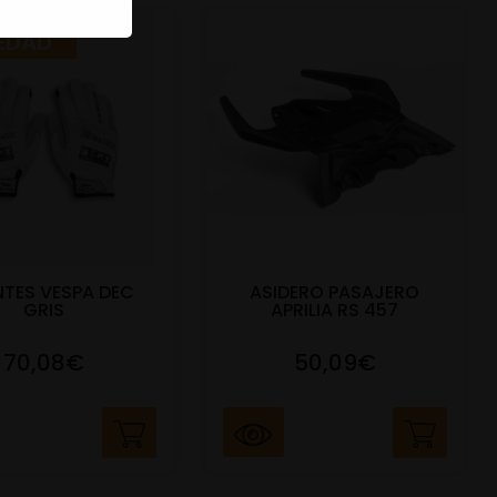
EDAD
TES VESPA DEC
ASIDERO PASAJERO
GRIS
APRILIA RS 457
70,08€
50,09€