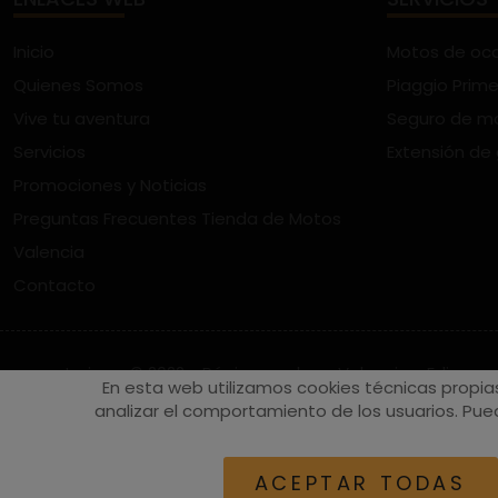
Inicio
Motos de oc
Quienes Somos
Piaggio Prime
Vive tu aventura
Seguro de m
Servicios
Extensión de
Promociones y Noticias
Preguntas Frecuentes Tienda de Motos
Valencia
Contacto
vespaturia.es
© 2022 - Páginas web en Valencia -
Edina
En esta web utilizamos cookies técnicas propia
analizar el comportamiento de los usuarios. Pued
ACEPTAR TODAS