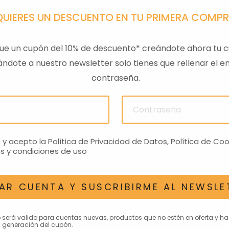
QUIERES UN DESCUENTO EN TU PRIMERA COMP
ue un cupón del 10% de descuento* creándote ahora tu c
ndote a nuestro newsletter solo tienes que rellenar el em
contraseña.
ULAS
SENSOR PRESION
LLAVE
ACEITEROMO
24,28€
o y acepto la
Política de Privacidad de Datos
,
Política de Coo
s y condiciones de uso
AR CUENTA Y SUSCRIBIRME AL NEWSLE
AN INTERESAR
o será valido para cuentas nuevas, productos que no estén en oferta y h
 generación del cupón.