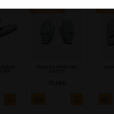
NOVEDAD
NOV
ASIDERO
GUANTES VESPA DEC
GUAN
I V85
CELESTE
70,08€