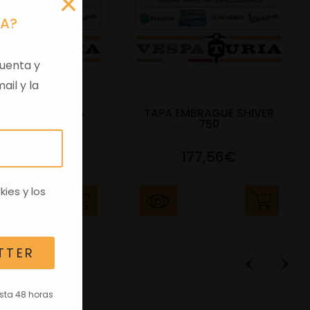
RA?
uenta y
ail y la
 VIRGEN APRILIA
TAPA EMBRAGUE SHIVER
C/TRANSPO
750
82,96€
177,56€
kies
y los
TTER
asta 48 horas