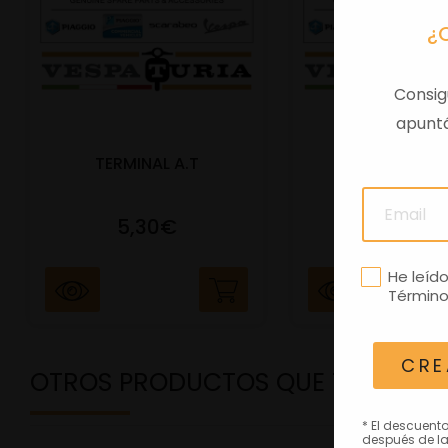
¿
Consig
apuntá
TERMINAL A.T
PORTAMATRIC
5,30€
41,47€
He leíd
Término
CRE
OTROS PRODUCTOS QUE TE PODRÍ
* El descuent
después de la