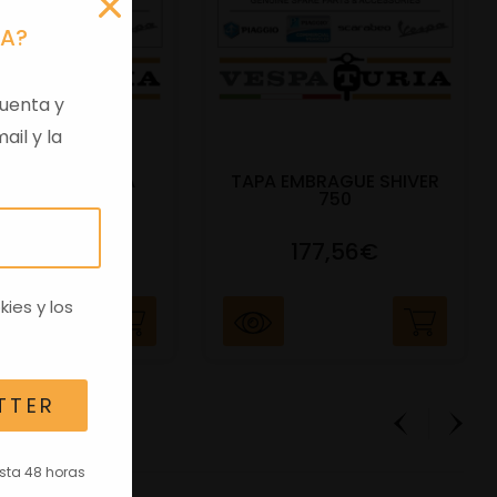
RA?
uenta y
ail y la
 VIRGEN APRILIA
TAPA EMBRAGUE SHIVER
C/TRANSPO
750
82,96€
177,56€
kies
y los
TTER
asta 48 horas