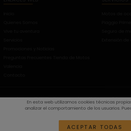
Inicio
Motos de oc
Quienes Somos
Piaggio Prime
Vive tu aventura
Seguro de m
Servicios
Extensión de
Promociones y Noticias
Preguntas Frecuentes Tienda de Motos
Valencia
Contacto
vespaturia.es
© 2022 - Páginas web en Valencia -
Edina
En esta web utilizamos cookies técnicas propia
analizar el comportamiento de los usuarios. Pued
ACEPTAR TODAS