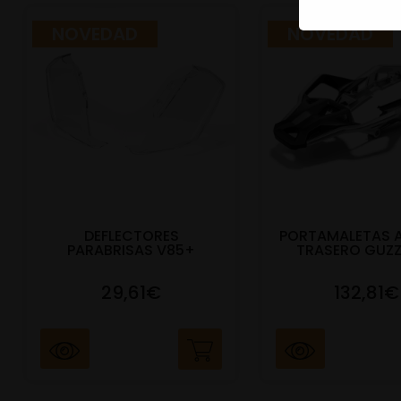
NOVEDAD
NOVEDAD
DEFLECTORES
PORTAMALETAS 
PARABRISAS V85+
TRASERO GUZZ
29,61€
132,81€