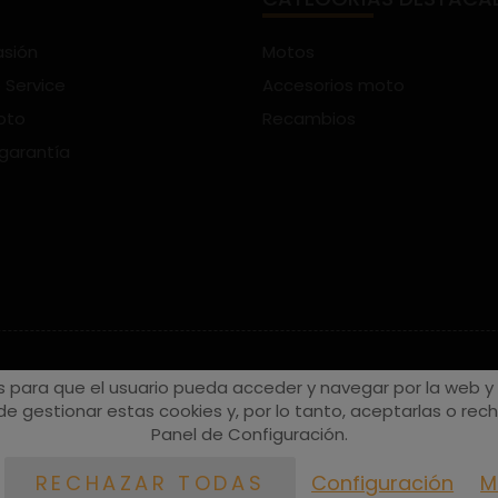
asión
Motos
 Service
Accesorios moto
oto
Recambios
 garantía
s para que el usuario pueda acceder y navegar por la web y a
e gestionar estas cookies y, por lo tanto, aceptarlas o recha
Panel de Configuración.
Configuración
M
RECHAZAR TODAS