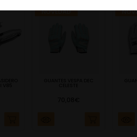
NOVEDAD
NOV
ASIDERO
GUANTES VESPA DEC
GUAN
I V85
CELESTE
70,08€