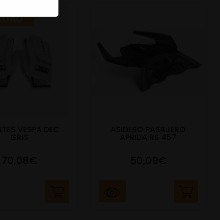
EDAD
TES VESPA DEC
ASIDERO PASAJERO
GRIS
APRILIA RS 457
70,08€
50,09€