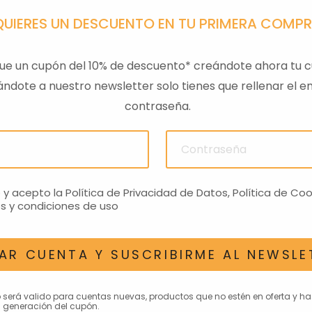
QUIERES UN DESCUENTO EN TU PRIMERA COMP
ue un cupón del 10% de descuento* creándote ahora tu c
ndote a nuestro newsletter solo tienes que rellenar el em
contraseña.
ULAS
SENSOR PRESION
LLAVE
ACEITEROMO
24,28€
o y acepto la
Política de Privacidad de Datos
,
Política de Coo
s y condiciones de uso
AR CUENTA Y SUSCRIBIRME AL NEWSLE
AN INTERESAR
o será valido para cuentas nuevas, productos que no estén en oferta y h
 generación del cupón.