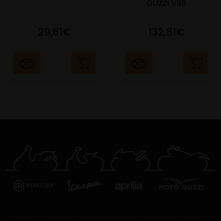
GUZZI V85
29,61€
132,81€