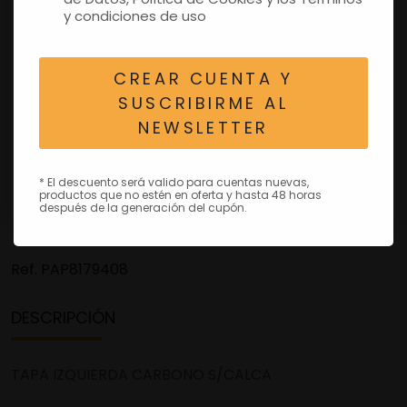
y condiciones de uso
CREAR CUENTA Y
SUSCRIBIRME AL
NEWSLETTER
* El descuento será valido para cuentas nuevas,
productos que no estén en oferta y hasta 48 horas
después de la generación del cupón.
Ref.
PAP8179408
DESCRIPCIÓN
TAPA IZQUIERDA CARBONO S/CALCA