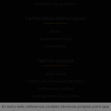
Extensión de garantía
CATEGORÍAS DESTACADAS
Motos
Accesorios moto
Recambios
TEXTOS LEGALES
Aviso Legal
Política de Privacidad de Datos
Política de Cookies
Configuración de Cookies
Términos y condiciones de uso
En esta web utilizamos cookies técnicas propias para que
Suscríbete al Newsletter