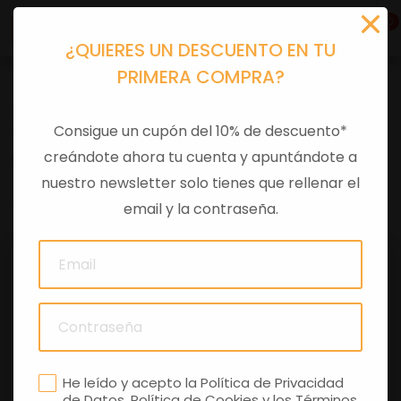
0
¿QUIERES UN DESCUENTO EN TU
PRIMERA COMPRA?
Recambios
>
Despieces
Consigue un cupón del 10% de descuento*
TAPA IZQUIERDA CARBONO S/CALCA
creándote ahora tu cuenta y apuntándote a
nuestro newsletter solo tienes que rellenar el
0 comentarios
email y la contraseña.
He leído y acepto la
Política de Privacidad
de Datos
,
Política de Cookies
y los
Términos