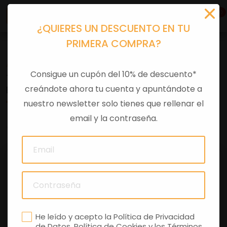
0
¿QUIERES UN DESCUENTO EN TU
PRIMERA COMPRA?
Accesorios moto
>
Otros
Consigue un cupón del 10% de descuento*
TAPA BOMBA FRENO MEC. CNC APRILIA RX-SX 125
creándote ahora tu cuenta y apuntándote a
E5+
nuestro newsletter solo tienes que rellenar el
email y la contraseña.
0 comentarios
He leído y acepto la
Política de Privacidad
de Datos
,
Política de Cookies
y los
Términos