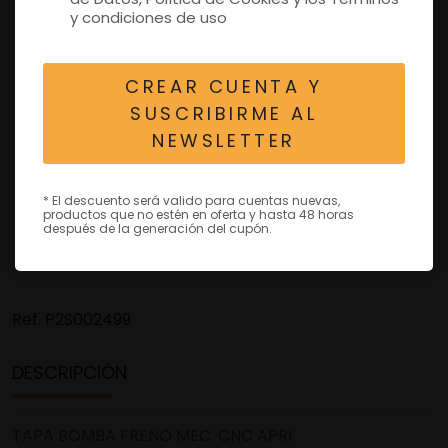
y condiciones de uso
CREAR CUENTA Y
SUSCRIBIRME AL
NEWSLETTER
* El descuento será valido para cuentas nuevas,
productos que no estén en oferta y hasta 48 horas
después de la generación del cupón.
Ref.
P2S002499
DESCRIPCIÓN
TAPA BOMBA FRENO MEC. CNC APRI