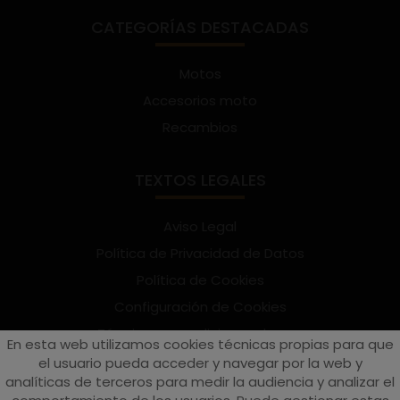
CATEGORÍAS DESTACADAS
Motos
Accesorios moto
Recambios
TEXTOS LEGALES
Aviso Legal
Política de Privacidad de Datos
Política de Cookies
Configuración de Cookies
Términos y condiciones de uso
En esta web utilizamos cookies técnicas propias para que
Suscríbete al Newsletter
el usuario pueda acceder y navegar por la web y
analíticas de terceros para medir la audiencia y analizar el