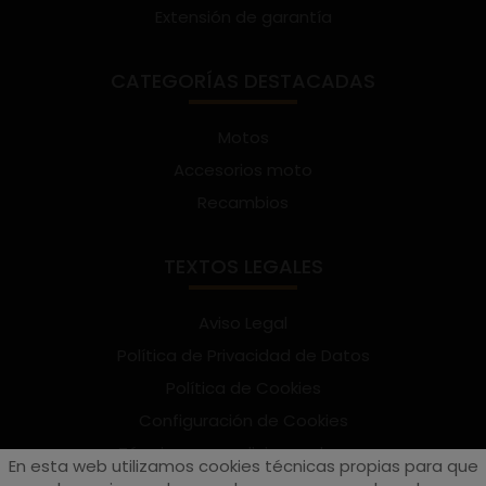
Extensión de garantía
CATEGORÍAS DESTACADAS
Motos
Accesorios moto
Recambios
TEXTOS LEGALES
Aviso Legal
Política de Privacidad de Datos
Política de Cookies
Configuración de Cookies
Términos y condiciones de uso
En esta web utilizamos cookies técnicas propias para que
Suscríbete al Newsletter