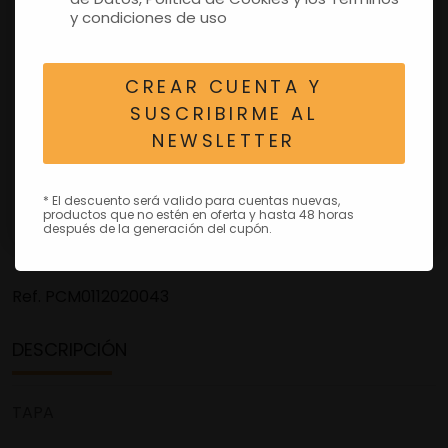
y condiciones de uso
CREAR CUENTA Y
SUSCRIBIRME AL
NEWSLETTER
* El descuento será valido para cuentas nuevas,
productos que no estén en oferta y hasta 48 horas
después de la generación del cupón.
Ref.
PCM0112020043
DESCRIPCIÓN
TAPA