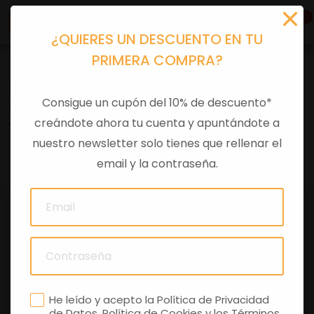
0
¿QUIERES UN DESCUENTO EN TU
PRIMERA COMPRA?
Recambios
>
Despieces
Consigue un cupón del 10% de descuento*
TAPA
creándote ahora tu cuenta y apuntándote a
nuestro newsletter solo tienes que rellenar el
0 comentarios
email y la contraseña.
He leído y acepto la
Política de Privacidad
de Datos
,
Política de Cookies
y los
Términos