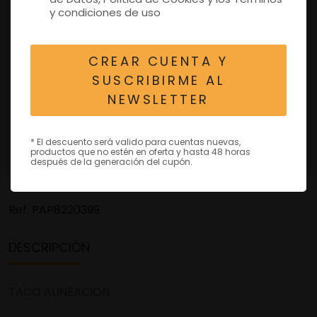
y condiciones de uso
CREAR CUENTA Y
SUSCRIBIRME AL
NEWSLETTER
* El descuento será valido para cuentas nuevas,
productos que no estén en oferta y hasta 48 horas
después de la generación del cupón.
Ref.
PAP8220399
DESCRIPCIÓN
TACO ALINEACION