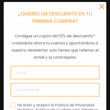
0
¿QUIERES UN DESCUENTO EN TU
PRIMERA COMPRA?
Recambios
>
Despieces
Consigue un cupón del 10% de descuento*
TACO ALINEACION
creándote ahora tu cuenta y apuntándote a
nuestro newsletter solo tienes que rellenar el
0 comentarios
email y la contraseña.
He leído y acepto la
Política de Privacidad
de Datos
,
Política de Cookies
y los
Términos