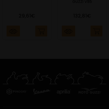
GUZZI V85
29,61€
132,81€