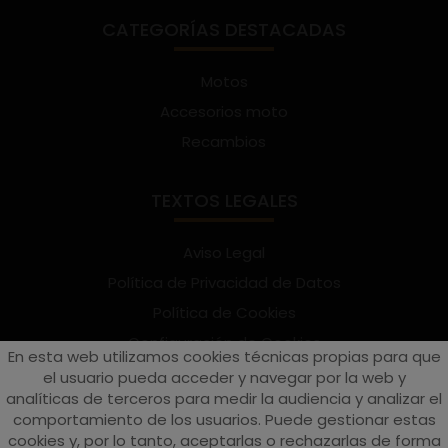
CATEGORÍAS DESTACADAS
Motos
Accesorios moto
Recambios
TEXTOS LEGALES
Aviso Legal
Política de Privacidad de Datos
Política de Cookies
Configuración de Cookies
En esta web utilizamos cookies técnicas propias para que
Términos y condiciones de uso
el usuario pueda acceder y navegar por la web y
analíticas de terceros para medir la audiencia y analizar el
Suscríbete al Newsletter
comportamiento de los usuarios. Puede gestionar estas
cookies y, por lo tanto, aceptarlas o rechazarlas de forma