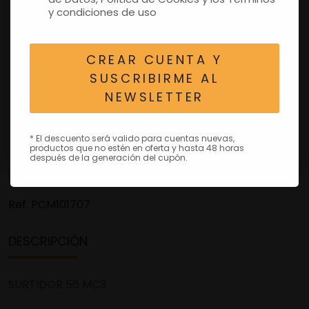
y condiciones de uso
CREAR CUENTA Y
SUSCRIBIRME AL
NEWSLETTER
* El descuento será valido para cuentas nuevas,
productos que no estén en oferta y hasta 48 horas
después de la generación del cupón.
Ref.
PCM101707
DESCRIPCIÓN
SURTIDOR 56 MC3