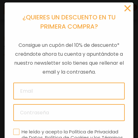
0
¿QUIERES UN DESCUENTO EN TU
PRIMERA COMPRA?
Recambios
>
Despieces
Consigue un cupón del 10% de descuento*
SURTIDOR 56 MC3
creándote ahora tu cuenta y apuntándote a
nuestro newsletter solo tienes que rellenar el
0 comentarios
email y la contraseña.
He leído y acepto la
Política de Privacidad
de Datos
,
Política de Cookies
y los
Términos