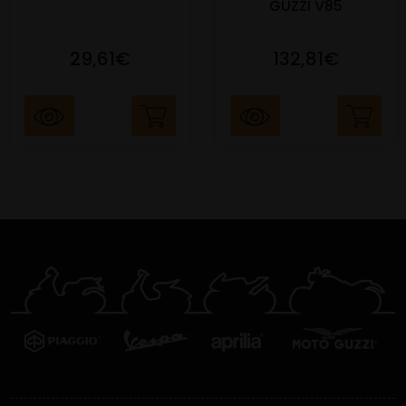
GUZZI V85
29,61€
132,81€