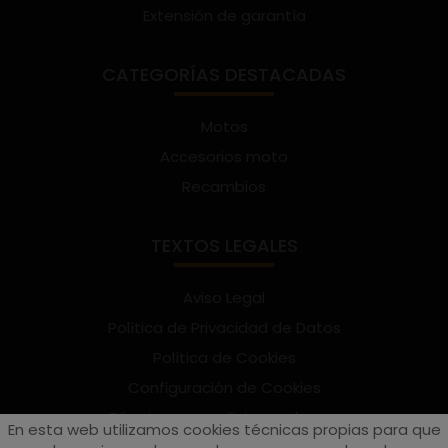
Extensión de garantía
CATEGORÍAS DESTACADAS
Motos
Accesorios moto
Recambios
TEXTOS LEGALES
Aviso Legal
Política de Privacidad de Datos
Política de Cookies
Configuración de Cookies
Términos y condiciones de uso
En esta web utilizamos cookies técnicas propias para que
Suscríbete al Newsletter