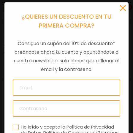
0
¿QUIERES UN DESCUENTO EN TU
PRIMERA COMPRA?
Recambios
>
Despieces
Consigue un cupón del 10% de descuento*
SOPORTE CK GU03761970
creándote ahora tu cuenta y apuntándote a
nuestro newsletter solo tienes que rellenar el
0 comentarios
email y la contraseña.
He leído y acepto la
Política de Privacidad
de Datos
,
Política de Cookies
y los
Términos