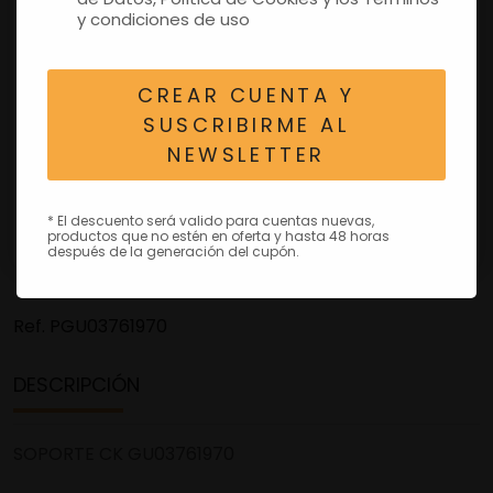
y condiciones de uso
CREAR CUENTA Y
SUSCRIBIRME AL
NEWSLETTER
* El descuento será valido para cuentas nuevas,
productos que no estén en oferta y hasta 48 horas
después de la generación del cupón.
Ref.
PGU03761970
DESCRIPCIÓN
SOPORTE CK GU03761970