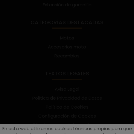
Extensión de garantía
CATEGORÍAS DESTACADAS
Motos
Accesorios moto
Recambios
TEXTOS LEGALES
Aviso Legal
Política de Privacidad de Datos
Política de Cookies
Configuración de Cookies
Términos y condiciones de uso
En esta web utilizamos cookies técnicas propias para que
Suscríbete al Newsletter