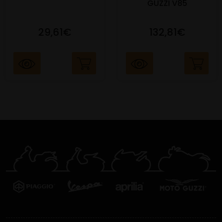
GUZZI V85
29,61€
132,81€