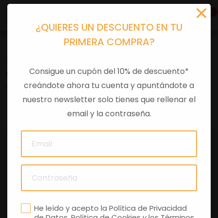
0
¿QUIERES UN DESCUENTO EN TU
PRIMERA COMPRA?
Recambios
>
Despieces
Consigue un cupón del 10% de descuento*
SOPORTE ESPANSION GU30123910
creándote ahora tu cuenta y apuntándote a
nuestro newsletter solo tienes que rellenar el
0 comentarios
email y la contraseña.
He leído y acepto la
Política de Privacidad
de Datos
,
Política de Cookies
y los
Términos