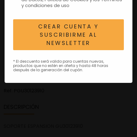
y condiciones de uso
CREAR CUENTA Y
SUSCRIBIRME AL
NEWSLETTER
* El descuento será valido para cuentas nuevas,
productos que no estén en oferta y hasta 48 horas
después de la generación del cupón.
Ref.
PGU30123910
DESCRIPCIÓN
SOPORTE ESPANSION GU30123910