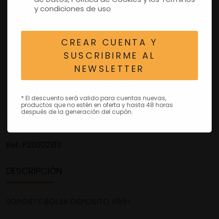
y condiciones de uso
CREAR CUENTA Y
SUSCRIBIRME AL
NEWSLETTER
* El descuento será valido para cuentas nuevas,
productos que no estén en oferta y hasta 48 horas
después de la generación del cupón.
Ref.
P2S002313
DESCRIPCIÓN
SOPORTE BOLSA DEPOSITO V85+