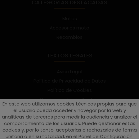
CATEGORÍAS DESTACADAS
Motos
Accesorios moto
Recambios
TEXTOS LEGALES
Aviso Legal
Política de Privacidad de Datos
Política de Cookies
Configuración de Cookies
En esta web utilizamos cookies técnicas propias para que
Términos y condiciones de uso
el usuario pueda acceder y navegar por la web y
analíticas de terceros para medir la audiencia y analizar el
Suscríbete al Newsletter
comportamiento de los usuarios. Puede gestionar estas
cookies y, por lo tanto, aceptarlas o rechazarlas de forma
unitaria o en su totalidad, en el Panel de Configuración.