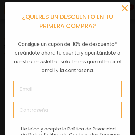
0
¿QUIERES UN DESCUENTO EN TU
PRIMERA COMPRA?
Accesorios moto
>
Otros
Consigue un cupón del 10% de descuento*
SOPORTE BOLSA DEPOSITO V85+
creándote ahora tu cuenta y apuntándote a
nuestro newsletter solo tienes que rellenar el
0 comentarios
email y la contraseña.
He leído y acepto la
Política de Privacidad
de Datos
,
Política de Cookies
y los
Términos