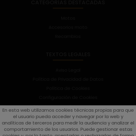
CATEGORÍAS DESTACADAS
Motos
Accesorios moto
Recambios
TEXTOS LEGALES
Aviso Legal
Política de Privacidad de Datos
Política de Cookies
Configuración de Cookies
Términos y condiciones de uso
En esta web utilizamos cookies técnicas propias para que
Suscríbete al Newsletter
el usuario pueda acceder y navegar por la web y
analíticas de terceros para medir la audiencia y analizar el
comportamiento de los usuarios. Puede gestionar estas
cookies y, por lo tanto, aceptarlas o rechazarlas de forma