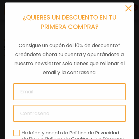
0
¿QUIERES UN DESCUENTO EN TU
PRIMERA COMPRA?
Accesorios moto
>
Otros
Consigue un cupón del 10% de descuento*
SILLIN PASAJERO C/ASIDERO TUONO V4 1100 E5+
creándote ahora tu cuenta y apuntándote a
nuestro newsletter solo tienes que rellenar el
0 comentarios
email y la contraseña.
He leído y acepto la
Política de Privacidad
de Datos
,
Política de Cookies
y los
Términos