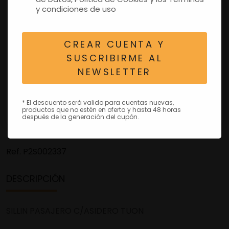
y condiciones de uso
CREAR CUENTA Y
SUSCRIBIRME AL
NEWSLETTER
* El descuento será valido para cuentas nuevas,
productos que no estén en oferta y hasta 48 horas
después de la generación del cupón.
Ref.
P2S002337
DESCRIPCIÓN
SILLIN PASAJERO C/ASIDERO TUON