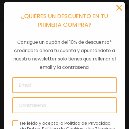
0
¿QUIERES UN DESCUENTO EN TU
PRIMERA COMPRA?
Accesorios moto
>
Original
Consigue un cupón del 10% de descuento*
SILLIN COMFORT 'GUZZI' REBAJADO
creándote ahora tu cuenta y apuntándote a
nuestro newsletter solo tienes que rellenar el
email y la contraseña.
0 comentarios
He leído y acepto la
Política de Privacidad
de Datos
,
Política de Cookies
y los
Términos