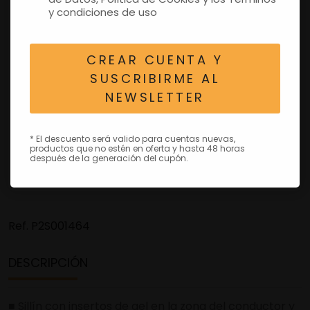
y condiciones de uso
CREAR CUENTA Y
SUSCRIBIRME AL
NEWSLETTER
* El descuento será valido para cuentas nuevas,
productos que no estén en oferta y hasta 48 horas
después de la generación del cupón.
Ref.
P2S001464
DESCRIPCIÓN
■ Sillín con insertos de gel en la zona del conductor y