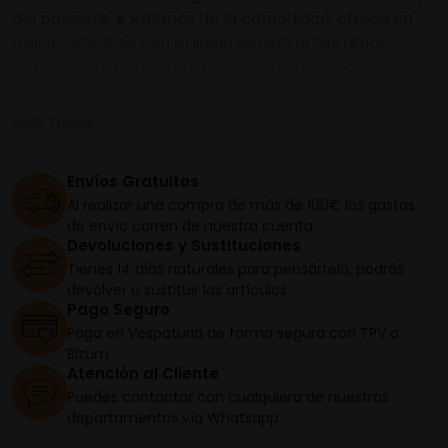
del pasajero. ■ Además de la comodidad, ofrece un
mejor contacto con el suelo debido al diferente
diseño de la estructura espumada. Logotipo
"Comfort" perforado. ■ Posición rebajada del asiento,
respecto a la estándar.
Leer más
Envíos Gratuitos
Al realizar una compra de más de 100€ los gastos
de envío corren de nuestra cuenta
Devoluciones y Sustituciones
Tienes 14 días naturales para pensártelo, podrás
devolver o sustituir los artículos
Pago Seguro
Paga en Vespaturia de forma segura con TPV o
Bizum
Atención al Cliente
Puedes contactar con cualquiera de nuestros
departamentos vía Whatsapp