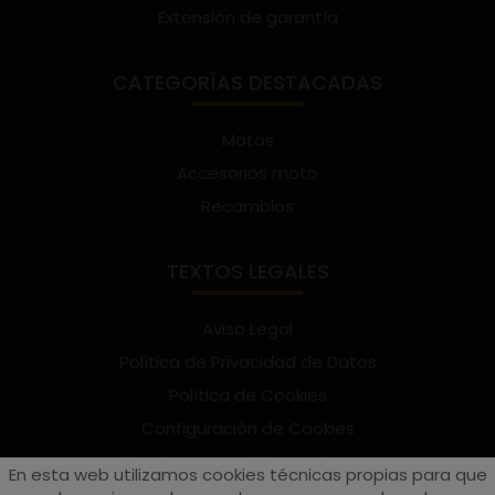
Extensión de garantía
CATEGORÍAS DESTACADAS
Motos
Accesorios moto
Recambios
TEXTOS LEGALES
Aviso Legal
Política de Privacidad de Datos
Política de Cookies
Configuración de Cookies
Términos y condiciones de uso
En esta web utilizamos cookies técnicas propias para que
Suscríbete al Newsletter