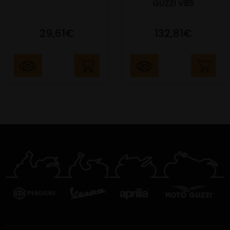
GUZZI V85
29,61€
132,81€