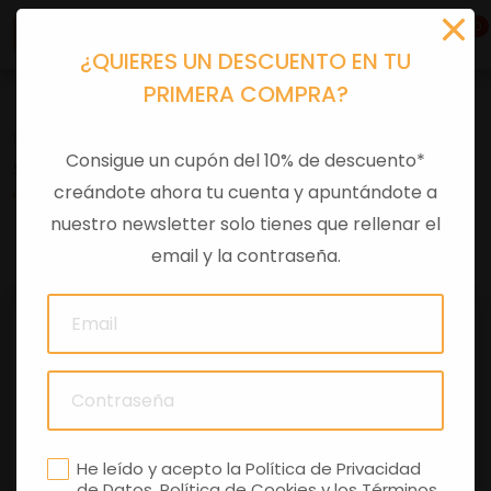
0
¿QUIERES UN DESCUENTO EN TU
PRIMERA COMPRA?
Recambios
>
Despieces
Consigue un cupón del 10% de descuento*
SILENCIOSO IZQ GUZZI GU0512093
creándote ahora tu cuenta y apuntándote a
nuestro newsletter solo tienes que rellenar el
0 comentarios
email y la contraseña.
He leído y acepto la
Política de Privacidad
de Datos
,
Política de Cookies
y los
Términos