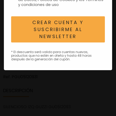
y condiciones de uso
CREAR CUENTA Y
SUSCRIBIRME AL
NEWSLETTER
* El descuento será valido para cuentas nuevas,
productos que no estén en oferta y hasta 48 horas
después de la generación del cupón.
Ref.
PGU05120931
DESCRIPCIÓN
SILENCIOSO IZQ GUZZI GU0512093