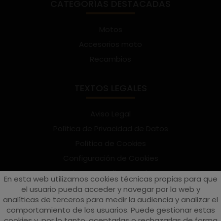
CATEGORÍAS DESTACADAS
Motos
Accesorios moto
Recambios
TEXTOS LEGALES
Aviso Legal
Política de Privacidad de Datos
Política de Cookies
Configuración de Cookies
Términos y condiciones de uso
En esta web utilizamos cookies técnicas propias para que
Suscríbete al Newsletter
el usuario pueda acceder y navegar por la web y
analíticas de terceros para medir la audiencia y analizar el
comportamiento de los usuarios. Puede gestionar estas
cookies y, por lo tanto, aceptarlas o rechazarlas de forma