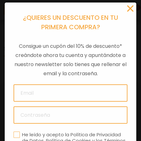
0
¿QUIERES UN DESCUENTO EN TU
PRIMERA COMPRA?
Accesorios moto
>
Otros
Consigue un cupón del 10% de descuento*
SENSOR TPMS-S.C.P.NEUMATICOS-GUZZI-V8
creándote ahora tu cuenta y apuntándote a
nuestro newsletter solo tienes que rellenar el
0 comentarios
email y la contraseña.
He leído y acepto la
Política de Privacidad
de Datos
,
Política de Cookies
y los
Términos