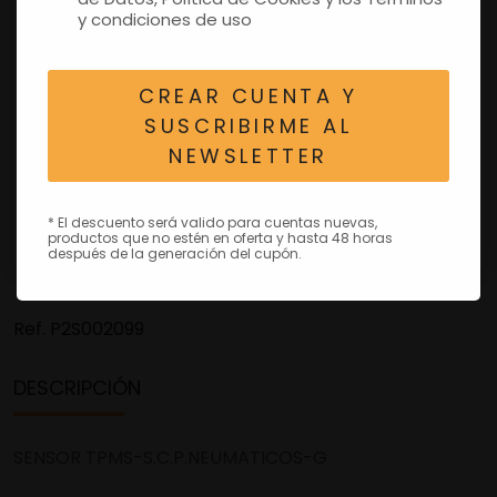
y condiciones de uso
CREAR CUENTA Y
SUSCRIBIRME AL
NEWSLETTER
* El descuento será valido para cuentas nuevas,
productos que no estén en oferta y hasta 48 horas
después de la generación del cupón.
Ref.
P2S002099
DESCRIPCIÓN
SENSOR TPMS-S.C.P.NEUMATICOS-G