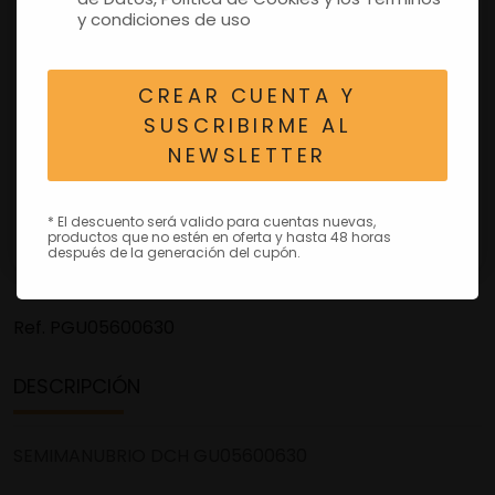
y condiciones de uso
CREAR CUENTA Y
SUSCRIBIRME AL
NEWSLETTER
* El descuento será valido para cuentas nuevas,
productos que no estén en oferta y hasta 48 horas
después de la generación del cupón.
Ref.
PGU05600630
DESCRIPCIÓN
SEMIMANUBRIO DCH GU05600630