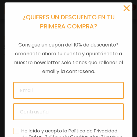
0
¿QUIERES UN DESCUENTO EN TU
PRIMERA COMPRA?
Recambios
>
Despieces
Consigue un cupón del 10% de descuento*
SEMIMANUBRIO DCH GU05600630
creándote ahora tu cuenta y apuntándote a
nuestro newsletter solo tienes que rellenar el
0 comentarios
email y la contraseña.
He leído y acepto la
Política de Privacidad
de Datos
,
Política de Cookies
y los
Términos