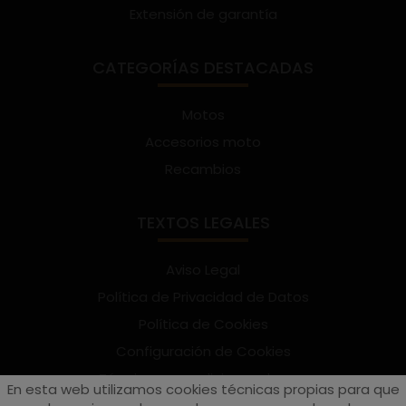
Extensión de garantía
CATEGORÍAS DESTACADAS
Motos
Accesorios moto
Recambios
TEXTOS LEGALES
Aviso Legal
Política de Privacidad de Datos
Política de Cookies
Configuración de Cookies
Términos y condiciones de uso
En esta web utilizamos cookies técnicas propias para que
Suscríbete al Newsletter