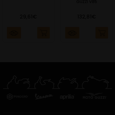
GUZZI V85
29,61€
132,81€