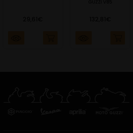
GUZZI V85
29,61€
132,81€