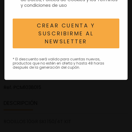
y condiciones de uso
CREAR CUENTA Y
SUSCRIBIRME AL
NEWSLETTER
* El descuento será valido para cuentas nuevas,
productos que no estén en oferta y hasta 48 horas
después de la generación del cupón.
Ref.
PCM1038015
DESCRIPCIÓN
RODILLOS 10GR SKI 150/4T KIT