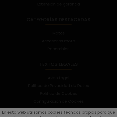
Extensión de garantía
CATEGORÍAS DESTACADAS
Motos
Accesorios moto
Recambios
TEXTOS LEGALES
Aviso Legal
Política de Privacidad de Datos
Política de Cookies
Configuración de Cookies
Términos y condiciones de uso
En esta web utilizamos cookies técnicas propias para que
Suscríbete al Newsletter