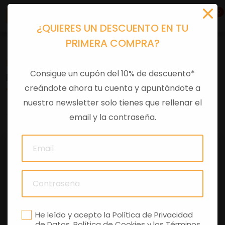
0
¿QUIERES UN DESCUENTO EN TU
PRIMERA COMPRA?
Recambios
>
Despieces
Consigue un cupón del 10% de descuento*
RODILLOS 10GR SKI 150/4T KIT
creándote ahora tu cuenta y apuntándote a
nuestro newsletter solo tienes que rellenar el
0 comentarios
email y la contraseña.
He leído y acepto la
Política de Privacidad
de Datos
,
Política de Cookies
y los
Términos