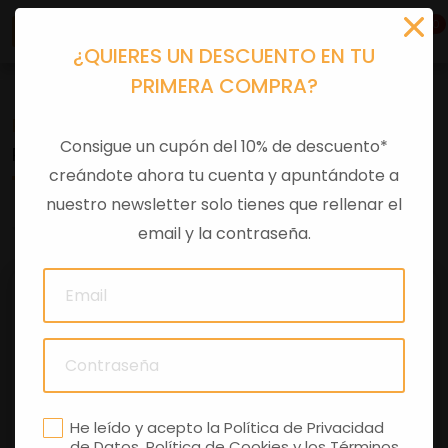
0
¿QUIERES UN DESCUENTO EN TU
PRIMERA COMPRA?
Recambios
>
Despieces
Consigue un cupón del 10% de descuento*
RODILLO UNIDAD SONIC
creándote ahora tu cuenta y apuntándote a
nuestro newsletter solo tienes que rellenar el
0 comentarios
email y la contraseña.
He leído y acepto la
Política de Privacidad
de Datos
,
Política de Cookies
y los
Términos