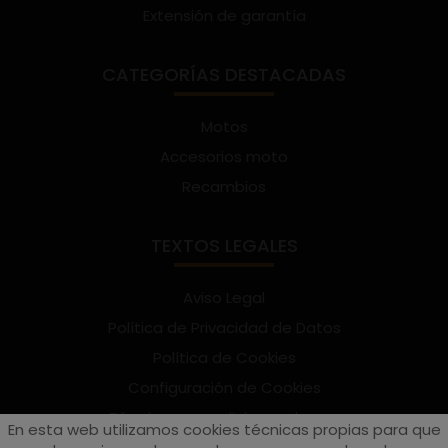
Extensión de garantía
CATEGORÍAS DESTACADAS
Motos
Accesorios moto
Recambios
TEXTOS LEGALES
Aviso Legal
Política de Privacidad de Datos
Política de Cookies
Configuración de Cookies
Términos y condiciones de uso
En esta web utilizamos cookies técnicas propias para que
Suscríbete al Newsletter