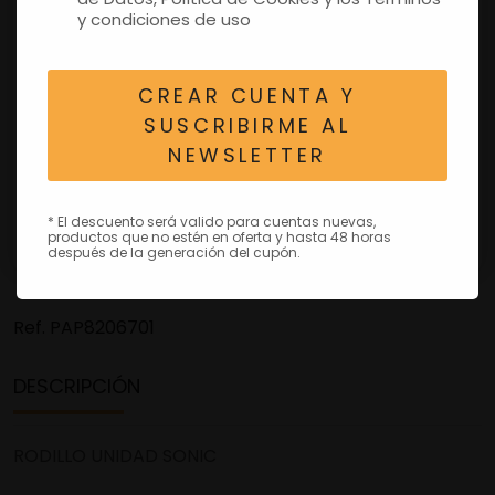
y condiciones de uso
CREAR CUENTA Y
SUSCRIBIRME AL
NEWSLETTER
* El descuento será valido para cuentas nuevas,
productos que no estén en oferta y hasta 48 horas
después de la generación del cupón.
Ref.
PAP8206701
DESCRIPCIÓN
RODILLO UNIDAD SONIC