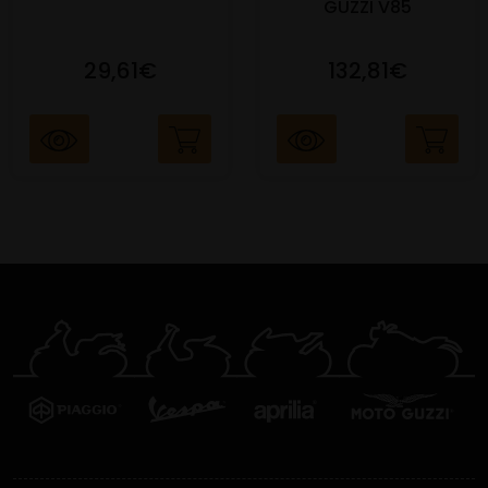
GUZZI V85
29,61€
132,81€