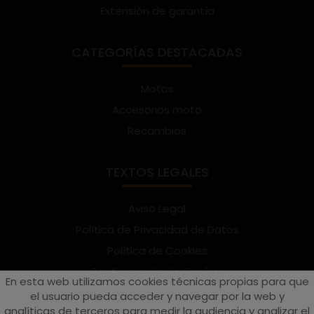
Extensión de garantía
CATEGORÍAS DESTACADAS
Motos
Accesorios moto
Recambios
TEXTOS LEGALES
Aviso Legal
Política de Privacidad de Datos
Política de Cookies
Configuración de Cookies
En esta web utilizamos cookies técnicas propias para que
Términos y condiciones de uso
el usuario pueda acceder y navegar por la web y
analíticas de terceros para medir la audiencia y analizar el
Suscríbete al Newsletter