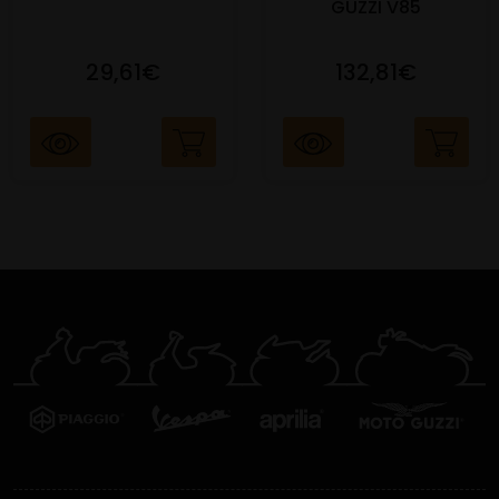
GUZZI V85
29,61€
132,81€