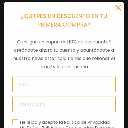
0
¿QUIERES UN DESCUENTO EN TU
PRIMERA COMPRA?
Recambios
>
Despieces
Consigue un cupón del 10% de descuento*
RODILLO 300CC HPE E4 ABS
creándote ahora tu cuenta y apuntándote a
nuestro newsletter solo tienes que rellenar el
0 comentarios
email y la contraseña.
He leído y acepto la
Política de Privacidad
de Datos
,
Política de Cookies
y los
Términos