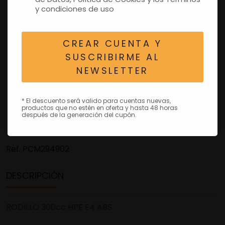
y condiciones de uso
CREAR CUENTA Y
SUSCRIBIRME AL
NEWSLETTER
* El descuento será valido para cuentas nuevas,
productos que no estén en oferta y hasta 48 horas
después de la generación del cupón.
Ref.
PCM294902
DESCRIPCIÓN
RODILLO 300cc HPE E4 ABS