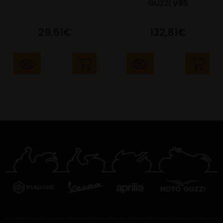
GUZZI V85
29,61€
132,81€