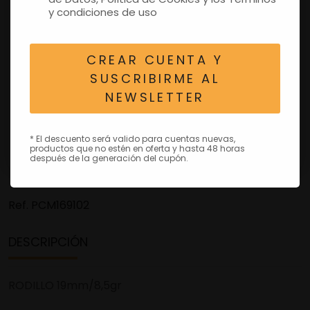
y condiciones de uso
CREAR CUENTA Y
SUSCRIBIRME AL
NEWSLETTER
* El descuento será valido para cuentas nuevas,
productos que no estén en oferta y hasta 48 horas
después de la generación del cupón.
Ref.
PCM169102
DESCRIPCIÓN
RODILLO 19mm/8,5gr