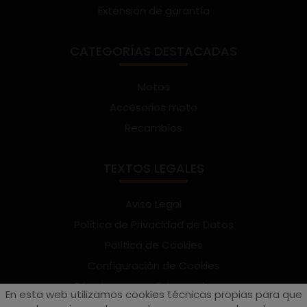
Extensión de garantía
CATEGORÍAS DESTACADAS
Motos
Accesorios moto
Recambios
TEXTOS LEGALES
Aviso Legal
Política de Privacidad de Datos
Política de Cookies
Configuración de Cookies
Términos y condiciones de uso
En esta web utilizamos cookies técnicas propias para que
Suscríbete al Newsletter