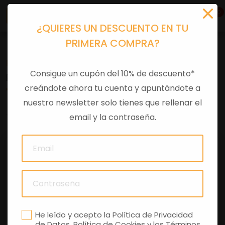
0
¿QUIERES UN DESCUENTO EN TU
PRIMERA COMPRA?
Recambios
>
Despieces
Consigue un cupón del 10% de descuento*
RODILLO 19MM/8,5GR
creándote ahora tu cuenta y apuntándote a
nuestro newsletter solo tienes que rellenar el
0 comentarios
email y la contraseña.
He leído y acepto la
Política de Privacidad
de Datos
,
Política de Cookies
y los
Términos