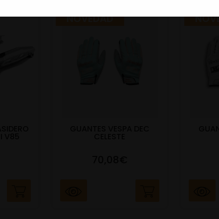
NOVEDAD
NOV
ASIDERO
GUANTES VESPA DEC
GUAN
I V85
CELESTE
70,08€