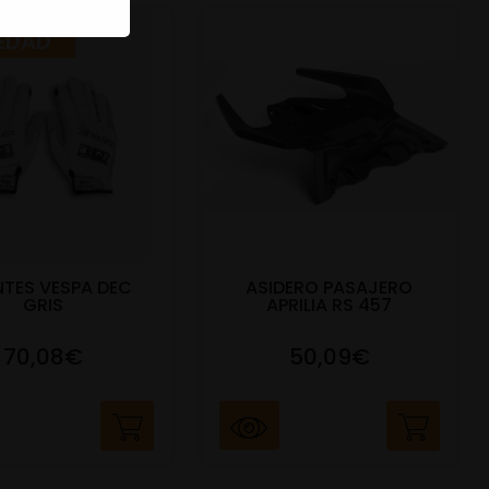
EDAD
TES VESPA DEC
ASIDERO PASAJERO
GRIS
APRILIA RS 457
70,08€
50,09€