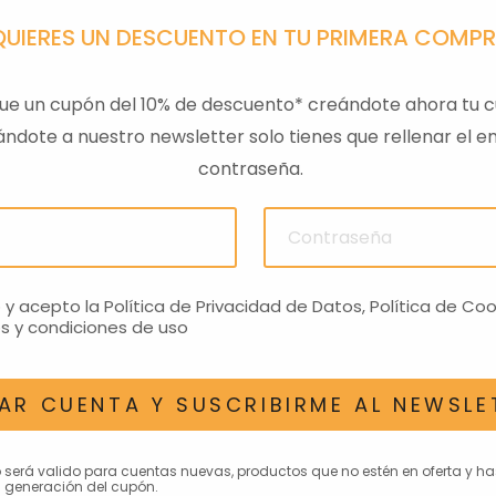
QUIERES UN DESCUENTO EN TU PRIMERA COMP
ue un cupón del 10% de descuento* creándote ahora tu c
ndote a nuestro newsletter solo tienes que rellenar el em
contraseña.
ULAS
SENSOR PRESION
LLAVE
ACEITEROMO
24,28€
o y acepto la
Política de Privacidad de Datos
,
Política de Coo
s y condiciones de uso
AR CUENTA Y SUSCRIBIRME AL NEWSLE
AN INTERESAR
o será valido para cuentas nuevas, productos que no estén en oferta y h
 generación del cupón.