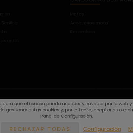
asión
Motos
 Service
Accesorios moto
oto
Recambios
 garantía
s para que el usuario pueda acceder y navegar por la web y a
e gestionar estas cookies y, por lo tanto, aceptarlas o recha
Panel de Configuración.
Configuración
M
RECHAZAR TODAS