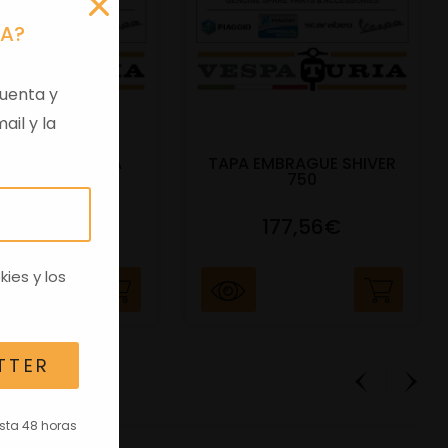
RA?
uenta y
ail y la
 VIRGEN APRILIA
TAPA EMBRAGUE SHIVER
C/TRANSPO
750
82,96€
177,56€
kies
y los
TTER
asta 48 horas