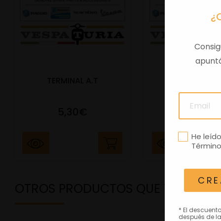
¿
Consig
apuntá
TERMINAL A.T
PORTAMATRIC
5,30€
41,47€
He leíd
Término
CRE
OTROS PRODUCTOS QUE TE PODRÍ
* El descuent
después de la