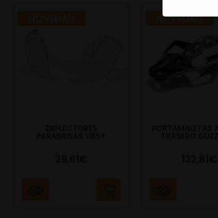
NOVEDAD
NOVEDAD
DEFLECTORES
PORTAMALETAS 
PARABRISAS V85+
TRASERO GUZZ
29,61€
132,81€