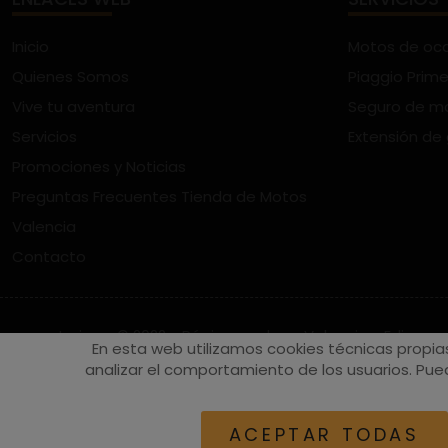
Inicio
Motos de oc
Quienes Somos
Piaggio Prime
Vive tu aventura
Seguro de m
Servicios
Extensión de
Promociones y Noticias
Preguntas Frecuentes Tienda de Motos
Valencia
Contacto
vespaturia.es
© 2022 - Páginas web en Valencia -
Edina
En esta web utilizamos cookies técnicas propia
analizar el comportamiento de los usuarios. Pued
ACEPTAR TODAS