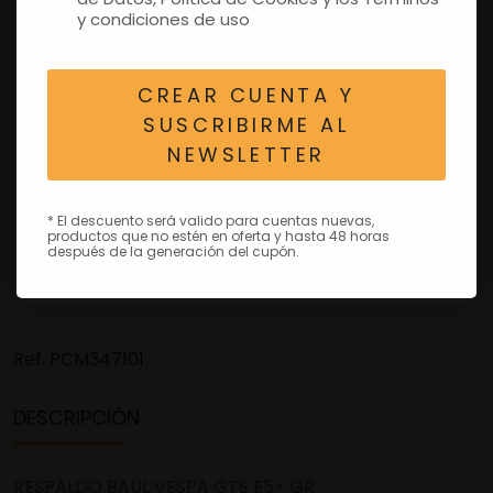
y condiciones de uso
CREAR CUENTA Y
SUSCRIBIRME AL
NEWSLETTER
* El descuento será valido para cuentas nuevas,
productos que no estén en oferta y hasta 48 horas
después de la generación del cupón.
Ref.
PCM347101
DESCRIPCIÓN
RESPALDO BAUL VESPA GTS E5+ GR